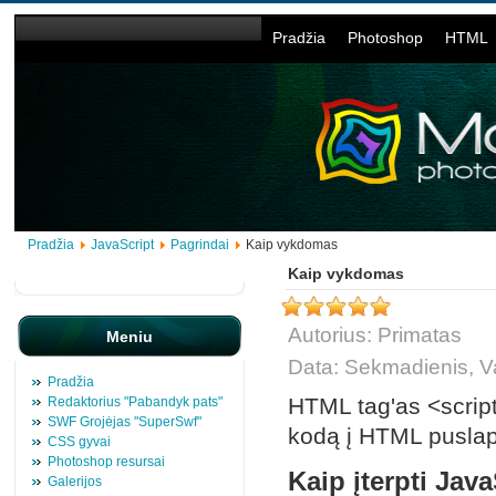
Pradžia
Photoshop
HTML
Pradžia
JavaScript
Pagrindai
Kaip vykdomas
Kaip vykdomas
Autorius: Primatas
Meniu
Data: Sekmadienis, V
Pradžia
HTML tag'as <script
Redaktorius "Pabandyk pats"
SWF Grojėjas "SuperSwf"
kodą į HTML puslap
CSS gyvai
Photoshop resursai
Kaip įterpti Jav
Galerijos