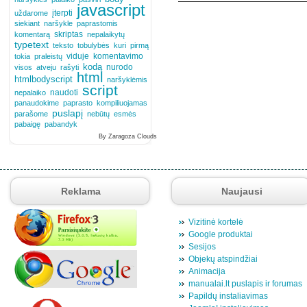
javascript
įterpti
uždarome
siekiant
naršykle
paprastomis
skriptas
komentarą
nepalaikytų
typetext
teksto
tobulybės
kuri
pirmą
viduje
komentavimo
tokia
praleistų
kodą
nurodo
visos
atveju
rašyti
html
htmlbodyscript
naršyklėmis
script
naudoti
nepalaiko
panaudokime
paprasto
kompiliuojamas
puslapį
parašome
nebūtų
esmės
pabaigę
pabandyk
By Zaragoza Clouds
Reklama
Naujausi
Vizitinė kortelė
Google produktai
Sesijos
Objekų atspindžiai
Animacija
manualai.lt puslapis ir forumas
Papildų instaliavimas