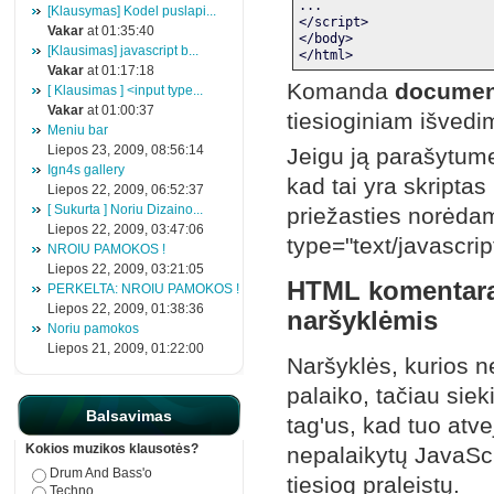
...
[Klausymas] Kodel puslapi...
</script>
Vakar
at 01:35:40
</body>
[Klausimas] javascript b...
</html>
Vakar
at 01:17:18
Komanda
document
[ Klausimas ] <input type...
Vakar
at 01:00:37
tiesioginiam išvedim
Meniu bar
Liepos 23, 2009, 08:56:14
Jeigu ją parašytume
Ign4s gallery
kad tai yra skriptas
Liepos 22, 2009, 06:52:37
[ Sukurta ] Noriu Dizaino...
priežasties norėdam
Liepos 22, 2009, 03:47:06
type="text/javascript
NROIU PAMOKOS !
Liepos 22, 2009, 03:21:05
HTML komentarai
PERKELTA: NROIU PAMOKOS !
Liepos 22, 2009, 01:38:36
naršyklėmis
Noriu pamokos
Liepos 21, 2009, 01:22:00
Naršyklės, kurios n
palaiko, tačiau si
Balsavimas
tag'us, kad tuo atve
Kokios muzikos klausotės?
nepalaikytų JavaScri
Drum And Bass'o
tiesiog praleistų.
Techno