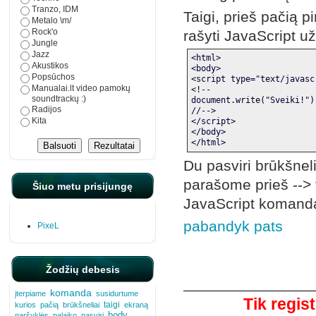
Tranzo, IDM
Taigi, prieš pačią 
Metalo \m/
Rock'o
rašyti JavaScript 
Jungle
Jazz
<html>
Akustikos
<body>
Popsūchos
<script type="text/javasc
Manualai.lt video pamokų
<!--
soundtrackų :)
document.write("Sveiki!")
Radijos
//-->
Kita
</script>
</body>
</html>
Du pasviri brūkšnel
parašome prieš --> 
Šiuo metu prisijungę
JavaScript komand
pabandyk pats
PixeL
Žodžių debesis
Komentarai
komanda
įterpiame
susidurtume
Tik regis
taigi
kurios
pačią
brūkšneliai
ekraną
body
naršyklės
palaiko
pasviri