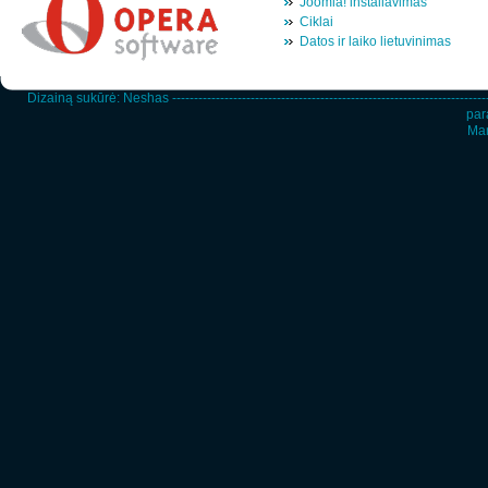
Joomla! instaliavimas
Ciklai
Datos ir laiko lietuvinimas
Dizainą sukūrė:
Neshas
-----------------------------------------------------------------------
par
Man