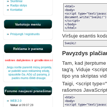
Siuntiniai
Radijo stotys
<html>
Kontaktai
<body>
<script type="text/javasc
document.write("Sveiki!")
</script>
Vartotojo meniu
</body>
</html>
Prisijungti / registruotis
Viršuje esantis koda
Sveiki!
Reklama ir parama
Pavyzdys plačia
medines dailylentes ir grindlentes siljan
Tam, kad įterptume
Jeigu norite paremti mūsų projektą
tag'ą. Viduje <scrip
ar pateikti savo reklaminę eilutę,
spauskite čia. Ačiū už paramą, ji
tipo yra skriptas vid
padės mums išlikti drauge.
Taigi, <script type=
rašomos JavaScrip
Forumo naujausi pranešimai
<html>
WEB 2.0
<body>
<script type="text/javasc
Vakar
at 09:07:28