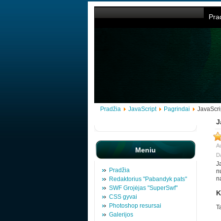
Pra
Pradžia
JavaScript
Pagrindai
JavaScrip
J
Au
Meniu
Da
J
Pradžia
n
n
Redaktorius "Pabandyk pats"
SWF Grojėjas "SuperSwf"
K
CSS gyvai
Photoshop resursai
T
Galerijos