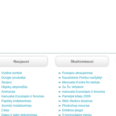
Naujausi
Skaitomiausi
Vizitinė kortelė
Puslapio atnaujinimai
Google produktai
Naudokime Firefox naršyklę!
Sesijos
Manualai.lt extra fm laidoje
Objekų atspindžiai
Su Šv. Velykom
Animacija
manualai.lt puslapis ir forumas
manualai.lt puslapis ir forumas
Pamatyk kitaip 2009
Papildų instaliavimas
Web Studios dizainas
Joomla! instaliavimas
Photoshop resursai
Ciklai
Dirbtinis įdegis
Datos ir laiko lietuvinimas
5 horizontalūs meniu