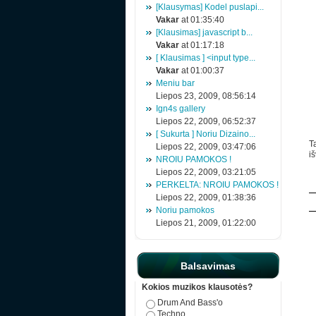
[Klausymas] Kodel puslapi...
Vakar
at 01:35:40
[Klausimas] javascript b...
Vakar
at 01:17:18
[ Klausimas ] <input type...
Vakar
at 01:00:37
Meniu bar
Liepos 23, 2009, 08:56:14
Ign4s gallery
Liepos 22, 2009, 06:52:37
[ Sukurta ] Noriu Dizaino...
Ta
Liepos 22, 2009, 03:47:06
iš
NROIU PAMOKOS !
Liepos 22, 2009, 03:21:05
PERKELTA: NROIU PAMOKOS !
Liepos 22, 2009, 01:38:36
Noriu pamokos
Liepos 21, 2009, 01:22:00
Balsavimas
Kokios muzikos klausotės?
Drum And Bass'o
Techno