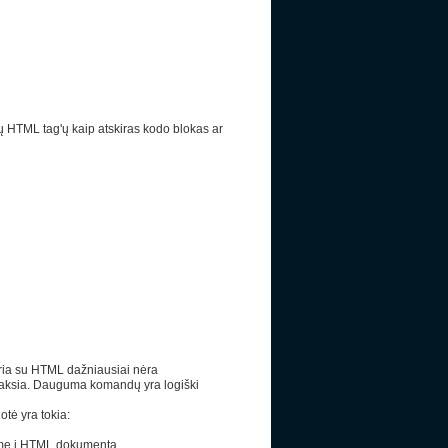
alių HTML tag'ų kaip atskiras kodo blokas ar
kuria su HTML dažniausiai nėra
intaksia. Dauguma komandų yra logiški
otė yra tokia:
kšmę į HTML dokumentą.