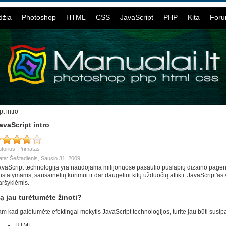
džia
Photoshop
HTML
CSS
JavaScript
PHP
Kita
For
t intro
avaScript intro
torius: Primatas
ta: Šeštadienis, Sausio 31, 2009
avaScript technologija yra naudojama milijonuose pasaulio puslapių dizaino pagerin
ustatymams, sausainėlių kūrimui ir dar daugeliui kitų užduočių atlikti. JavaScript'as
aršyklėmis.
ą jau turėtumėte žinoti?
am kad galėtumėte efektingai mokytis JavaScript technologijos, turite jau būti susip
HTML