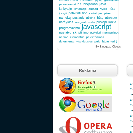
naudojamas
java
pakankamai
lankytojo
nėra
kintamojo
onload
įvykis
patikrinti
tipą
įrašyti
vartotojas
pilnai
pamokų
puslapis
būtų
užeina
užkrauto
naršyklės
puslapį
kokio
reaguoti
stebi
javascript
programavimo
nustatyti
skriptinimo
manipuliuoti
pakeisti
norimo
elementus
paleidžiamas
labai
dokumentą
visokiausius
pele
turinį
By Zaragoza Clouds
Reklama