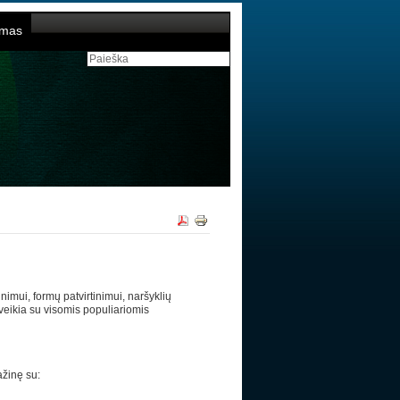
umas
imui, formų patvirtinimui, naršyklių
 veikia su visomis populiariomis
ažinę su: