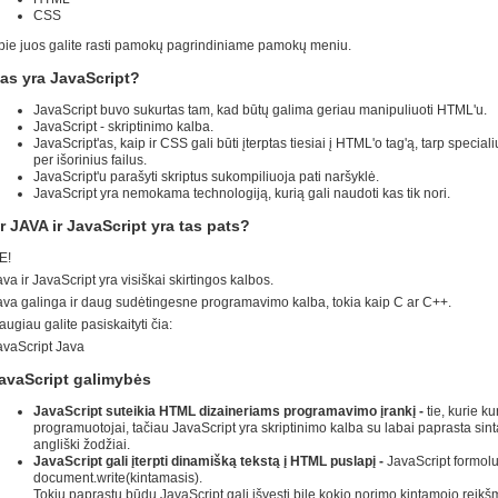
CSS
pie juos galite rasti pamokų pagrindiniame pamokų meniu.
as yra JavaScript?
JavaScript buvo sukurtas tam, kad būtų galima geriau manipuliuoti HTML'u.
JavaScript - skriptinimo kalba.
JavaScript'as, kaip ir CSS gali būti įterptas tiesiai į HTML'o tag'ą, tarp speci
per išorinius failus.
JavaScript'u parašyti skriptus sukompiliuoja pati naršyklė.
JavaScript yra nemokama technologiją, kurią gali naudoti kas tik nori.
r JAVA ir JavaScript yra tas pats?
E!
va ir JavaScript yra visiškai skirtingos kalbos.
ava galinga ir daug sudėtingesne programavimo kalba, tokia kaip C ar C++.
ugiau galite pasiskaityti čia:
avaScript Java
avaScript galimybės
JavaScript suteikia HTML dizaineriams programavimo įrankį -
tie, kurie 
programuotojai, tačiau JavaScript yra skriptinimo kalba su labai paprasta s
angliški žodžiai.
JavaScript gali įterpti dinamišką tekstą į HTML puslapį -
JavaScript formolu
document.write(kintamasis).
Tokiu paprastu būdu JavaScript gali išvesti bile kokio norimo kintamojo rei