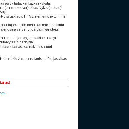
iamas tik tada, kai kažkas vyksta.
o (onmouseover). Kitas įvykis (onload)
kių.
tyti iš užkrauto HTML elemento jo turinį, jį
i naudojamas tuo metu, kai reikia patikrinti
alengvina serveriui darbą ir vartotojui
 būti naudojamas, kai reikia nustatyti
ritaikytas jo naršyklei.
ti naudojamas, kai reikia išsaugoti
et nėra tokio žmogaus, kuris galėtų jas visas
Paieška
tarus!
ngti