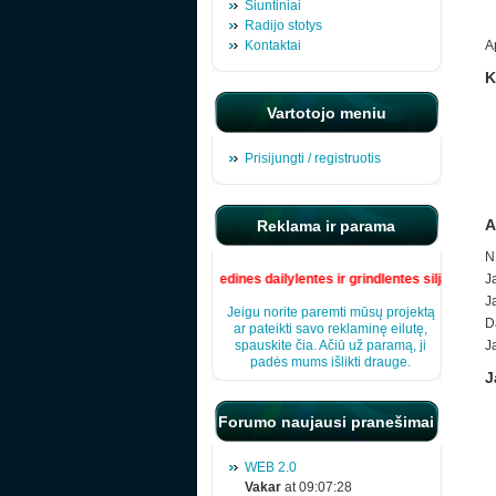
Siuntiniai
Radijo stotys
Kontaktai
A
K
Vartotojo meniu
Prisijungti / registruotis
A
Reklama ir parama
N
medines dailylentes ir grindlentes siljan
Ja
J
Jeigu norite paremti mūsų projektą
Da
ar pateikti savo reklaminę eilutę,
spauskite čia. Ačiū už paramą, ji
J
padės mums išlikti drauge.
J
Forumo naujausi pranešimai
WEB 2.0
Vakar
at 09:07:28