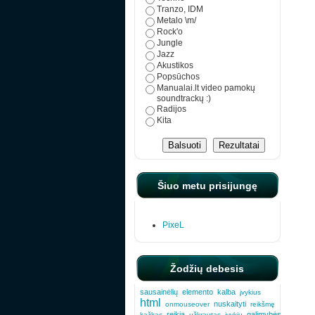
Tranzo, IDM
Metalo \m/
Rock'o
Jungle
Jazz
Akustikos
Popsūchos
Manualai.lt video pamokų
soundtrackų :)
Radijos
Kita
Šiuo metu prisijungę
PixeL
Žodžių debesis
sausainėlių
elemento
kalba
įvykius
html
nuskaityti
onmouseover
reikšmę
reikia
galimybės
kažkas
užkrautas
įvykių