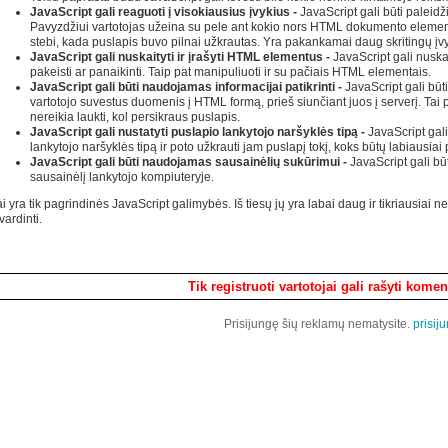
JavaScript gali reaguoti į visokiausius įvykius -
JavaScript gali būti paleidž
Pavyzdžiui vartotojas užeina su pele ant kokio nors HTML dokumento element
stebi, kada puslapis buvo pilnai užkrautas. Yra pakankamai daug skritingų įvy
JavaScript gali nuskaityti ir įrašyti HTML elementus -
JavaScript gali nuskai
pakeisti ar panaikinti. Taip pat manipuliuoti ir su pačiais HTML elementais.
JavaScript gali būti naudojamas informacijai patikrinti -
JavaScript gali būt
vartotojo suvestus duomenis į HTML formą, prieš siunčiant juos į serverį. Tai p
nereikia laukti, kol persikraus puslapis.
JavaScript gali nustatyti puslapio lankytojo naršyklės tipą
-
JavaScript gali
lankytojo naršyklės tipą ir poto užkrauti jam puslapį tokį, koks būtų labiausiai p
JavaScript gali būti naudojamas sausainėlių sukūrimui -
JavaScript gali bū
sausainėlį lankytojo kompiuteryje.
i yra tik pagrindinės JavaScript galimybės. Iš tiesų jų yra labai daug ir tikriausiai n
vardinti.
Komentarai
Tik registruoti vartotojai gali rašyti komen
Prisijungę šių reklamų nematysite.
prisiju