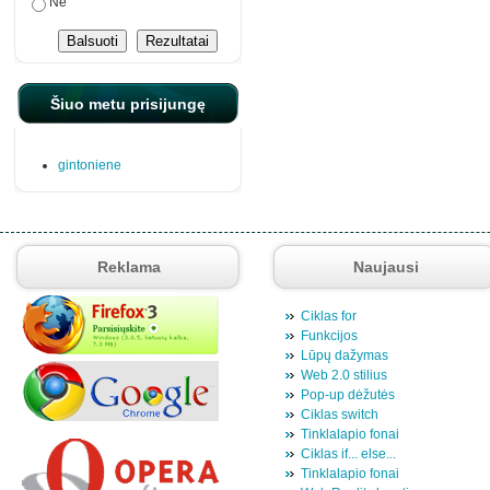
Ne
Šiuo metu prisijungę
gintoniene
Reklama
Naujausi
Ciklas for
Funkcijos
Lūpų dažymas
Web 2.0 stilius
Pop-up dėžutės
Ciklas switch
Tinklalapio fonai
Ciklas if... else...
Tinklalapio fonai