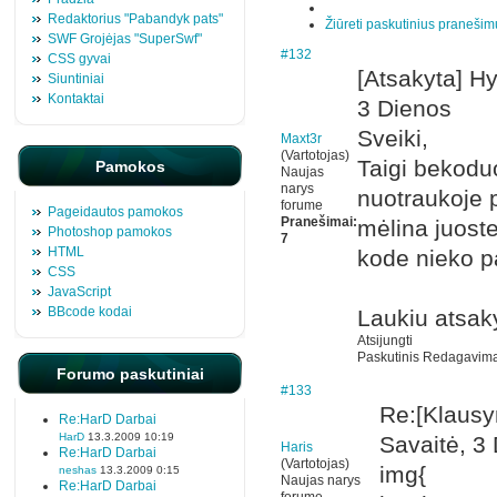
Redaktorius "Pabandyk pats"
Žiūreti paskutinius pranešim
SWF Grojėjas "SuperSwf"
#132
CSS gyvai
[Atsakyta] H
Siuntiniai
Kontaktai
3 Dienos
Sveiki,
Maxt3r
(Vartotojas)
Taigi bekodu
Pamokos
Naujas
narys
nuotraukoje p
forume
Pageidautos pamokos
Pranešimai:
mėlina juoste
Photoshop pamokos
7
HTML
kode nieko 
CSS
JavaScript
BBcode kodai
Laukiu atsa
Atsijungti
Paskutinis Redagavimas
Forumo paskutiniai
#133
Re:[Klaus
Re:HarD Darbai
HarD
13.3.2009 10:19
Savaitė, 3
Haris
Re:HarD Darbai
(Vartotojas)
img{
neshas
13.3.2009 0:15
Naujas narys
Re:HarD Darbai