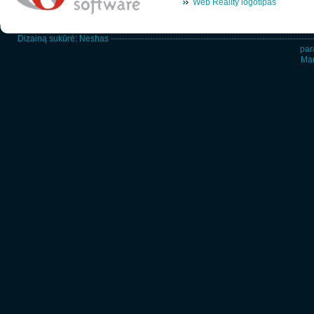
Web Reality logotipas
Dizainą sukūrė:
Neshas
-----------------------------------------------------------------------
par
Man