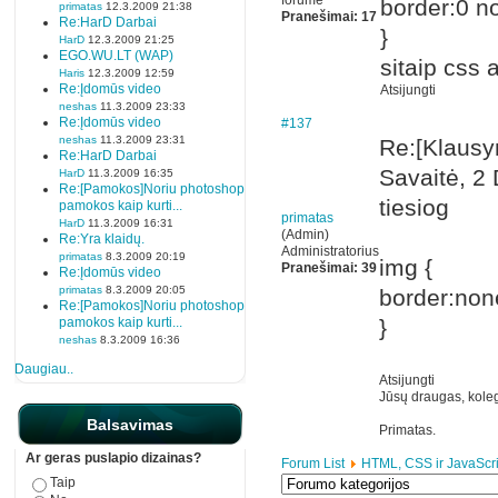
forume
border:0 n
primatas
12.3.2009 21:38
Pranešimai: 17
Re:HarD Darbai
}
HarD
12.3.2009 21:25
EGO.WU.LT (WAP)
sitaip css 
Haris
12.3.2009 12:59
Re:Įdomūs video
Atsijungti
neshas
11.3.2009 23:33
Re:Įdomūs video
#137
neshas
11.3.2009 23:31
Re:[Klaus
Re:HarD Darbai
Savaitė, 2
HarD
11.3.2009 16:35
Re:[Pamokos]Noriu photoshop
tiesiog
pamokos kaip kurti...
primatas
HarD
11.3.2009 16:31
(Admin)
Re:Yra klaidų.
Administratorius
primatas
8.3.2009 20:19
img {
Pranešimai: 39
Re:Įdomūs video
primatas
8.3.2009 20:05
border:non
Re:[Pamokos]Noriu photoshop
pamokos kaip kurti...
}
neshas
8.3.2009 16:36
Daugiau..
Atsijungti
Jūsų draugas, koleg
Balsavimas
Primatas.
Ar geras puslapio dizainas?
Forum List
HTML, CSS ir JavaScri
Taip