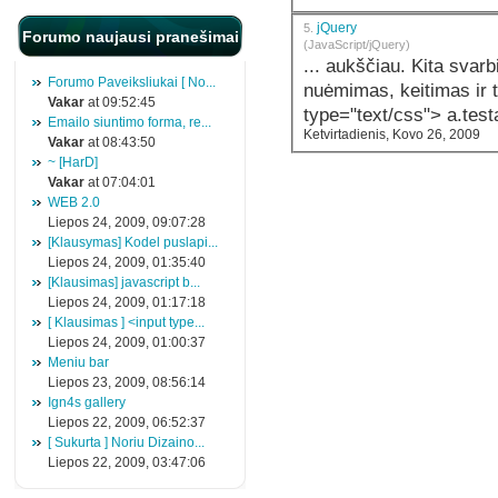
jQuery
5.
Forumo naujausi pranešimai
(JavaScript/jQuery)
... aukščiau. Kita svarbi jQuery užduotis yra CSS klasių pridėjimas,
Forumo Paveiksliukai [ No...
Vakar
at 09:52:45
Emailo siuntimo forma, re...
Ketvirtadienis, Kovo 26, 2009
Vakar
at 08:43:50
~ [HarD]
Vakar
at 07:04:01
WEB 2.0
Liepos 24, 2009, 09:07:28
[Klausymas] Kodel puslapi...
Liepos 24, 2009, 01:35:40
[Klausimas] javascript b...
Liepos 24, 2009, 01:17:18
[ Klausimas ] <input type...
Liepos 24, 2009, 01:00:37
Meniu bar
Liepos 23, 2009, 08:56:14
Ign4s gallery
Liepos 22, 2009, 06:52:37
[ Sukurta ] Noriu Dizaino...
Liepos 22, 2009, 03:47:06