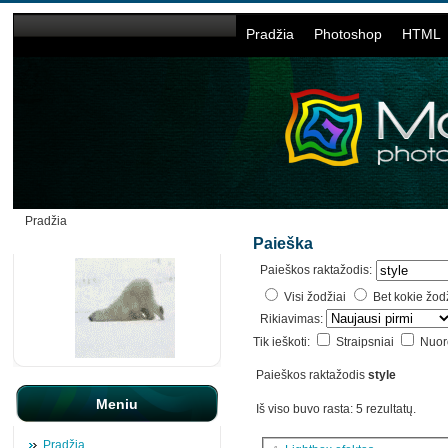
Pradžia
Photoshop
HTML
Pradžia
Paieška
Paieškos raktažodis:
Visi žodžiai
Bet kokie žod
Rikiavimas:
Tik ieškoti:
Straipsniai
Nuo
Paieškos raktažodis
style
Meniu
Iš viso buvo rasta: 5 rezultatų.
Pradžia