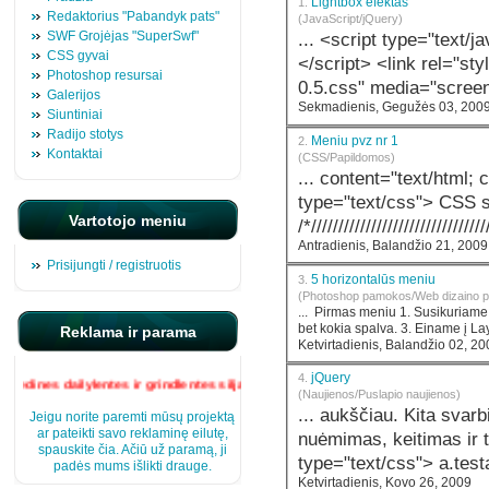
Lightbox efektas
1.
Redaktorius "Pabandyk pats"
(JavaScript/jQuery)
SWF Grojėjas "SuperSwf"
... <script type="text/j
CSS gyvai
</script> <link rel="
sty
Photoshop resursai
0.5.css" media="screen"
Galerijos
Sekmadienis, Gegužės 03, 200
Siuntiniai
Radijo stotys
Meniu pvz nr 1
2.
Kontaktai
(CSS/Papildomos)
... content="text/html; 
type="text/css"> CSS stiliai: div .meniu div#pirmas div#antras div#trecias
Vartotojo meniu
/*////////////////////////////////
Antradienis, Balandžio 21, 2009
Prisijungti / registruotis
5 horizontalūs meniu
3.
(Photoshop pamokos/Web dizaino 
... Pirmas meniu 1. Susikuriame naują darbo lapą. File - New 2. Susikuriame naują sluoksnį ir nudažome
bet kokia spalva. 3. Eina
Reklama ir parama
Ketvirtadienis, Balandžio 02, 2
jQuery
4.
medines dailylentes ir grindlentes siljan
(Naujienos/Puslapio naujienos)
... aukščiau. Kita svarbi jQuery užduotis yra CSS klasių pridėjimas,
Jeigu norite paremti mūsų projektą
ar pateikti savo reklaminę eilutę,
spauskite čia. Ačiū už paramą, ji
padės mums išlikti drauge.
Ketvirtadienis, Kovo 26, 2009