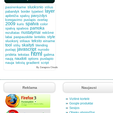
sluoksnio
pasirenkame
stilius
layer
pabandyk
border
typetext
pavyzdys
apibrėžia
spalvų
koregavimo
overlay
puslapis
2009
spalva
color
kuris
pamoka
spalvos
spalvą
nustatymai
rezultatas
reikšmė
style
paspauskite
labai
lentelės
sluoksnį
teksto
einame
stiliaus
tool
skaityti
blending
stilių
javascript
puslapį
nurodo
html
pridėta
tekstas
galima
naudoti
puslapio
naują
options
gradient
nauja
tekstą
script
By Zaragoza Clouds
Reklama
Naujausi
Vizitinė kortelė
Google produktai
Sesijos
Objekų atspindžiai