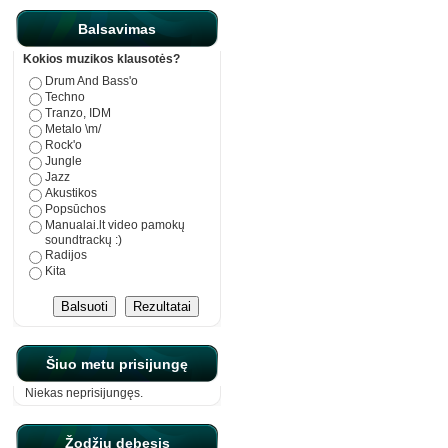
Balsavimas
Kokios muzikos klausotės?
Drum And Bass'o
Techno
Tranzo, IDM
Metalo \m/
Rock'o
Jungle
Jazz
Akustikos
Popsūchos
Manualai.lt video pamokų
soundtrackų :)
Radijos
Kita
Šiuo metu prisijungę
Niekas neprisijungęs.
Žodžių debesis