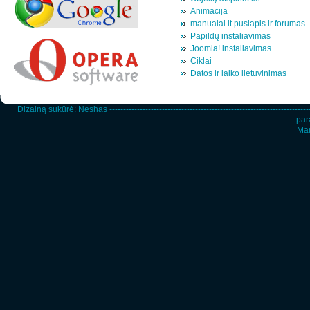
Animacija
manualai.lt puslapis ir forumas
Papildų instaliavimas
Joomla! instaliavimas
Ciklai
Datos ir laiko lietuvinimas
Dizainą sukūrė:
Neshas
-----------------------------------------------------------------------
par
Man