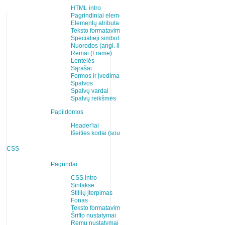
HTML intro
Pagrindiniai elementai
Elementų atributai
Teksto formatavimas
Specialieji simboliai
Nuorodos (angl. links)
Rėmai (Frame)
Lentelės
Sąrašai
Formos ir įvedimas
Spalvos
Spalvų vardai
Spalvų reikšmės
Papildomos
Header'iai
Išeities kodai (source)
CSS
Pagrindai
CSS intro
Sintaksė
Stiliių įterpimas
Fonas
Teksto formatavimas
Šrifto nustatymai
Rėmų nustatymai