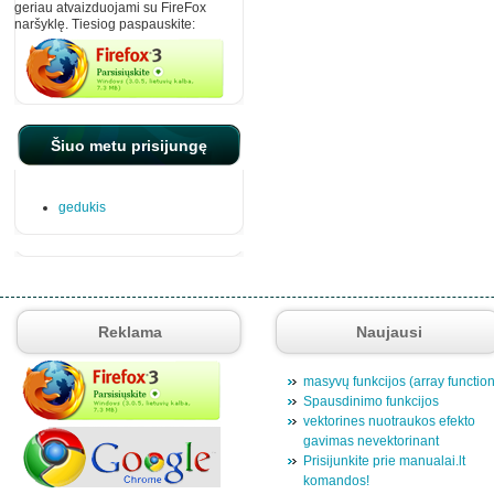
geriau atvaizduojami su FireFox
naršyklę. Tiesiog paspauskite:
Šiuo metu prisijungę
gedukis
Reklama
Naujausi
masyvų funkcijos (array functio
Spausdinimo funkcijos
vektorines nuotraukos efekto
gavimas nevektorinant
Prisijunkite prie manualai.lt
komandos!