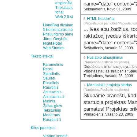
name="date" content="
atspindžiai
Tinklalapio
Sekmadienis, Kovo 01, 2009
fonai
Web 2.0 stilius
HTML header'iai
5.
(Pageidautos pamokos/Pageidauto
HandBag dizainas
... įves abu žodžius, tod
5 horizontalūs meniu
Prisijungimo panelė
raktažodį įvedus iškarto paie
Jūros Gerybės
name="date" content="
Night Hotel
Šeštadienis, Vasario 28, 2009
Web Studios
Teksto efektai
Puslapio atnaujinimai
6.
(Naujienos/Puslapio naujienos)
Karamelinis
Pepsi
Spindintis
Trečiadiens, Vasario 25, 2009
Saulės
Pikselinis
Manualai.lt projekto startas
7.
Rašytinis
(Naujienos/Puslapio naujienos)
Animacinis
Skubame pranešti, kad
Animacinis 2
Matinis
startuoja projektas Manualai.lt. 2008 metais kilusi idėj
Žalias glow
pamatus! Projektas prik
Tekstūrinis
Pirmadienis, Vasario 23, 2009
Modernus
Rašytinis 2
Kitos pamokos
Vizitinė kortelė