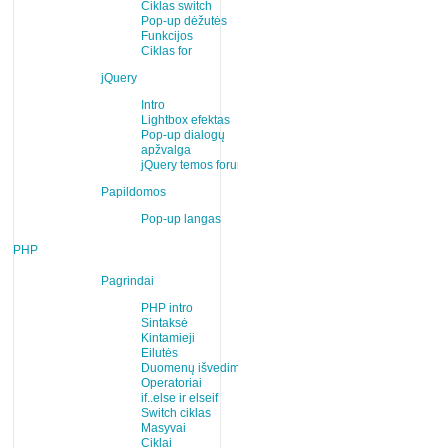
Ciklas switch
Pop-up dėžutės
Funkcijos
Ciklas for
jQuery
Intro
Lightbox efektas
Pop-up dialogų
apžvalga
jQuery temos forume
Papildomos
Pop-up langas
PHP
Pagrindai
PHP intro
Sintaksė
Kintamieji
Eilutės
Duomenų išvedimas
Operatoriai
if..else ir elseif
Switch ciklas
Masyvai
Ciklai