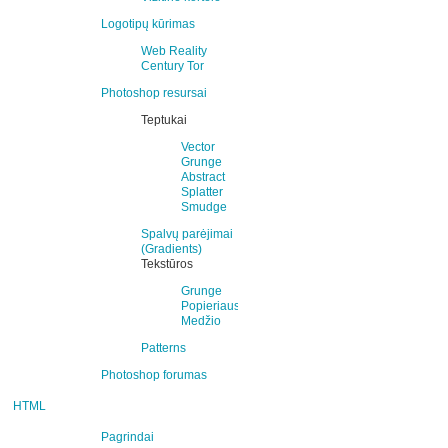
Logotipų kūrimas
Web Reality
Century Tor
Photoshop resursai
Teptukai
Vector
Grunge
Abstract
Splatter
Smudge
Spalvų parėjimai
(Gradients)
Tekstūros
Grunge
Popieriaus
Medžio
Patterns
Photoshop forumas
HTML
Pagrindai