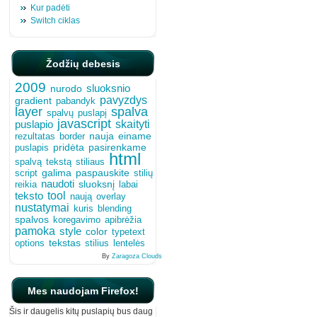
Kur padėti
Switch ciklas
Žodžių debesis
2009
sluoksnio
nurodo
pavyzdys
gradient
pabandyk
layer
spalva
spalvų
puslapį
javascript
skaityti
puslapio
nauja
einame
border
rezultatas
pridėta
pasirenkame
puslapis
html
spalvą
tekstą
stiliaus
script
galima
paspauskite
stilių
naudoti
sluoksnį
reikia
labai
tool
teksto
naują
overlay
nustatymai
kuris
blending
spalvos
koregavimo
apibrėžia
pamoka
style
color
typetext
tekstas
options
stilius
lentelės
By
Zaragoza Clouds
Mes naudojam Firefox!
Šis ir daugelis kitų puslapių bus daug