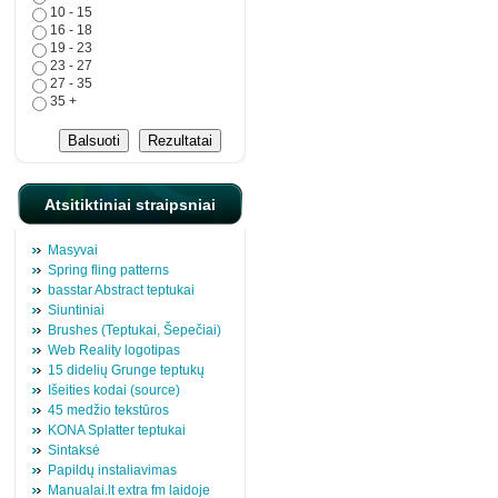
10 - 15
16 - 18
19 - 23
23 - 27
27 - 35
35 +
Atsitiktiniai straipsniai
Masyvai
Spring fling patterns
basstar Abstract teptukai
Siuntiniai
Brushes (Teptukai, Šepečiai)
Web Reality logotipas
15 didelių Grunge teptukų
Išeities kodai (source)
45 medžio tekstūros
KONA Splatter teptukai
Sintaksė
Papildų instaliavimas
Manualai.lt extra fm laidoje