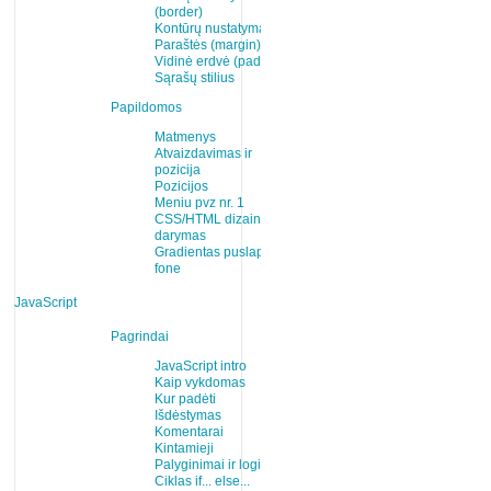
(border)
Kontūrų nustatymas
Paraštės (margin)
Vidinė erdvė (padding)
Sąrašų stilius
Papildomos
Matmenys
Atvaizdavimas ir
pozicija
Pozicijos
Meniu pvz nr. 1
CSS/HTML dizaino
darymas
Gradientas puslapio
fone
JavaScript
Pagrindai
JavaScript intro
Kaip vykdomas
Kur padėti
Išdėstymas
Komentarai
Kintamieji
Palyginimai ir logika
Ciklas if... else...