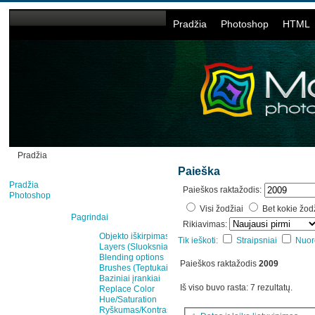
Pradžia
Photoshop
HTML
Pradžia
Paieška
Pradžia
Paieškos raktažodis:
Photoshop
Visi žodžiai
Bet kokie žod
Pagrindai
Rikiavimas:
Objekto iškirpimas
Tik ieškoti:
Straipsniai
Nuo
Layers (Sluoksniai)
Blending options
Paieškos raktažodis
2009
Brushes (Teptukai)
Baziniai įrankiai
Iš viso buvo rasta: 7 rezultatų.
Replace Color
Hue/Saturation
Ryškumas/Kontrastas