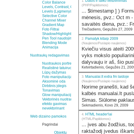
Datos ir laiko lietuvinimas
1.
Color Balance
(PHP/Papildomos)
Levels, Contrast, Color
Levels (Lygmenys)
Selective Color
mėnesis, pvz.: Oct m - mėnesis, pvz.: 10 D - savaitės diena, pvz.: Fri l -
Channel Mixer
Gradient Map
Foto Filtrai
Trečiadiens, Gegužės 27, 2009
Shadow/Highlights
Pen Tool naudojimas
Pamatyk kitaip 2009
2.
Blending Mode
(Naujienos/Puslapio naujienos)
Animacija
Kviečiu visus ateiti
200
vyks mokslo populiarin
Nuotraukų redagavimas
dalyvauju ir aš, šio pus
Nuotraukos portretas
Ketvirtadienis, Gegužės 21, 200
Realistinė tatuiruotė
Lūpų dažymas
Manualai.lt extra fm laidoje
3.
Foto manipuliacija
(Naujienos/Puslapio naujienos)
Aksominė oda
Norime pranešti, kad š
Dirbtinis įdegis
Tonavimas
kalbės manualai.lt pusl
Glow manipuliacija
Vektorinės nuotraukos
efekto gavimas
Sekmadienis, Kovo 29, 2009
nevektorinant
HTML header'iai
4.
Web dizaino pamokos
(HTML/Papildomos)
... įves abu žodžius, tod
Pagrindai
raktažodį įvedus iškarto paie
Objektų