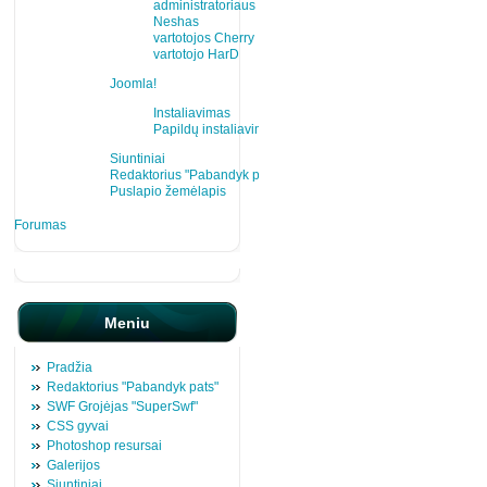
administratoriaus
Neshas
vartotojos Cherry
vartotojo HarD
Joomla!
Instaliavimas
Papildų instaliavimas
Siuntiniai
Redaktorius "Pabandyk pats"
Puslapio žemėlapis
Forumas
Meniu
Pradžia
Redaktorius "Pabandyk pats"
SWF Grojėjas "SuperSwf"
CSS gyvai
Photoshop resursai
Galerijos
Siuntiniai