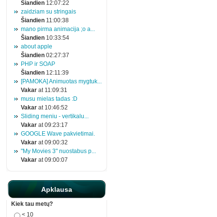
Šiandien
12:07:22
zaidziam su stringais
Šiandien
11:00:38
mano pirma animacija ;o a...
Šiandien
10:33:54
about apple
Šiandien
02:27:37
PHP ir SOAP
Šiandien
12:11:39
[PAMOKA] Animuotas mygtuk...
Vakar
at 11:09:31
musu mielas tadas :D
Vakar
at 10:46:52
Sliding meniu - vertikalu...
Vakar
at 09:23:17
GOOGLE Wave pakvietimai.
Vakar
at 09:00:32
"My Movies 3" nuostabus p...
Vakar
at 09:00:07
Apklausa
Kiek tau metų?
< 10