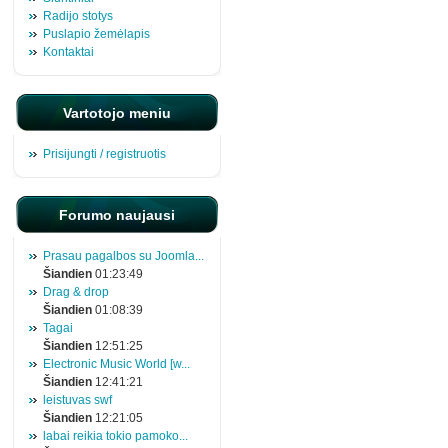
Radijo stotys
Puslapio žemėlapis
Kontaktai
Vartotojo meniu
Prisijungti / registruotis
Forumo naujausi
Prasau pagalbos su Joomla...
Šiandien
01:23:49
Drag & drop
Šiandien
01:08:39
Tagai
Šiandien
12:51:25
Electronic Music World [w...
Šiandien
12:41:21
leistuvas swf
Šiandien
12:21:05
labai reikia tokio pamoko...