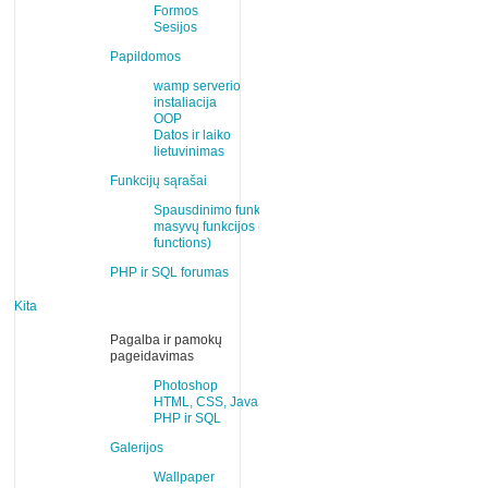
Formos
Sesijos
Papildomos
wamp serverio
instaliacija
OOP
Datos ir laiko
lietuvinimas
Funkcijų sąrašai
Spausdinimo funkcijos
masyvų funkcijos (array
functions)
PHP ir SQL forumas
Kita
Pagalba ir pamokų
pageidavimas
Photoshop
HTML, CSS, JavaScript
PHP ir SQL
Galerijos
Wallpaper