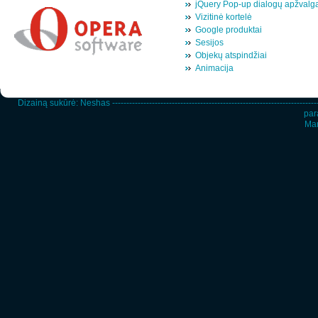
jQuery Pop-up dialogų apžvalg
Vizitinė kortelė
Google produktai
Sesijos
Objekų atspindžiai
Animacija
Dizainą sukūrė:
Neshas
-----------------------------------------------------------------------
par
Man