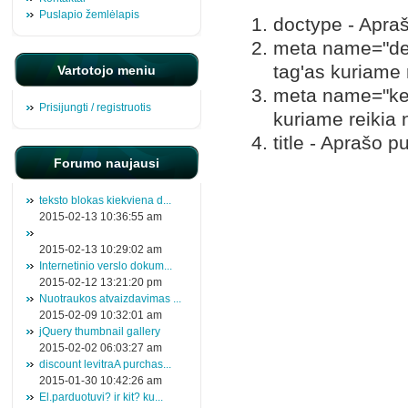
Puslapio žemlėlapis
doctype - Apra
meta name="des
tag'as kuriame 
Vartotojo meniu
meta name="key
Prisijungti / registruotis
kuriame reikia 
title - Aprašo 
Forumo naujausi
teksto blokas kiekviena d...
2015-02-13 10:36:55 am
2015-02-13 10:29:02 am
Internetinio verslo dokum...
2015-02-12 13:21:20 pm
Nuotraukos atvaizdavimas ...
2015-02-09 10:32:01 am
jQuery thumbnail gallery
2015-02-02 06:03:27 am
discount levitraA purchas...
2015-01-30 10:42:26 am
El.parduotuvi? ir kit? ku...