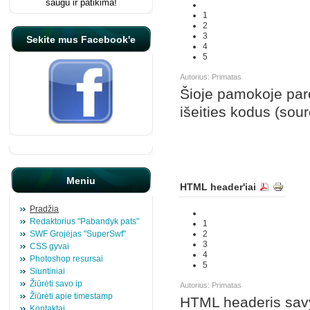
1
2
3
Sekite mus Facebook'e
4
5
Autorius: Primatas
Šioje pamokoje paro
išeities kodus (sour
Meniu
HTML header'iai
Pradžia
Redaktorius "Pabandyk pats"
1
SWF Grojėjas "SuperSwf"
2
3
CSS gyvai
4
Photoshop resursai
5
Siuntiniai
Žiūrėti savo ip
Autorius: Primatas
Žiūrėti apie timestamp
HTML headeris savyj
Kontaktai