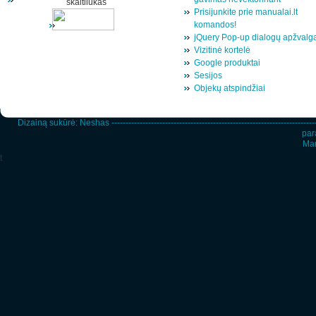
Prisijunkite prie manualai.lt
komandos!
jQuery Pop-up dialogų apžvalg
Vizitinė kortelė
Google produktai
Sesijos
Objekų atspindžiai
Dizainą sukūrė:
Neshas
-----------------------------------------------------------------------
par
Man
t