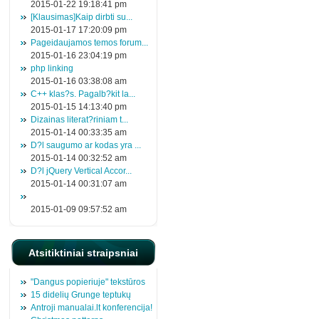
2015-01-22 19:18:41 pm
[Klausimas]Kaip dirbti su...
2015-01-17 17:20:09 pm
Pageidaujamos temos forum...
2015-01-16 23:04:19 pm
php linking
2015-01-16 03:38:08 am
C++ klas?s. Pagalb?kit la...
2015-01-15 14:13:40 pm
Dizainas literat?riniam t...
2015-01-14 00:33:35 am
D?l saugumo ar kodas yra ...
2015-01-14 00:32:52 am
D?l jQuery Vertical Accor...
2015-01-14 00:31:07 am
2015-01-09 09:57:52 am
Atsitiktiniai straipsniai
"Dangus popieriuje" tekstūros
15 didelių Grunge teptukų
Antroji manualai.lt konferencija!