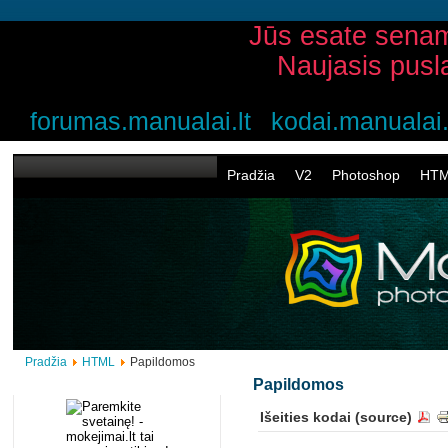
Jūs esate senam
Naujasis pusl
forumas.manualai.lt
kodai.manualai.
Pradžia
V2
Photoshop
HT
Pradžia
HTML
Papildomos
Papildomos
Išeities kodai (source)