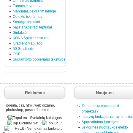
Christmas patterns
Formos ir įvedimas
Manualai.lt extra fm laidoje
Objekto iškirpimas
Smudge teptukai
basstar Abstract teptukai
Sintaksė
KONA Splatter teptukai
Gradient Map, Tool
50 Gradients
OOP
Suglamžyto popieriaus tekstūros
Reklamos
Naujausi
joomla, css, html, web dizaino,
Tau patinka manualai.lt
photoshop, pascal forumai
projektas?
masyvų funkcijos (array functio
Spausdinimo funkcijos
vektorines nuotraukos efekto
gavimas nevektorinant