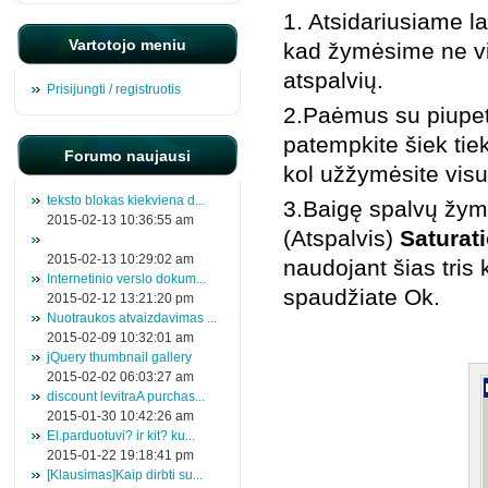
1. Atsidariusiame l
Vartotojo meniu
kad žymėsime ne vi
atspalvių.
Prisijungti / registruotis
2.Paėmus su piupet
patempkite šiek tie
Forumo naujausi
kol užžymėsite visu
teksto blokas kiekviena d...
3.Baigę spalvų žy
2015-02-13 10:36:55 am
(Atspalvis)
Saturat
2015-02-13 10:29:02 am
naudojant šias tris 
Internetinio verslo dokum...
spaudžiate Ok.
2015-02-12 13:21:20 pm
Nuotraukos atvaizdavimas ...
2015-02-09 10:32:01 am
jQuery thumbnail gallery
2015-02-02 06:03:27 am
discount levitraA purchas...
2015-01-30 10:42:26 am
El.parduotuvi? ir kit? ku...
2015-01-22 19:18:41 pm
[Klausimas]Kaip dirbti su...