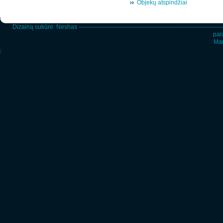
Objekų atspindžiai
Dizainą sukūrė:
Neshas
-----------------------------------------------------------------------
par
Man
t