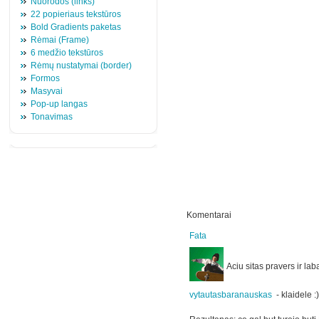
Nuorodos (links)
22 popieriaus tekstūros
Bold Gradients paketas
Rėmai (Frame)
6 medžio tekstūros
Rėmų nustatymai (border)
Formos
Masyvai
Pop-up langas
Tonavimas
Komentarai
Fata
Aciu sitas pravers ir l
vytautasbaranauskas
-
klaidele :)