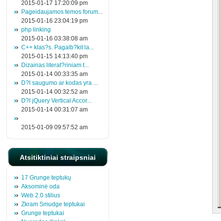
2015-01-17 17:20:09 pm
Pageidaujamos temos forum...
2015-01-16 23:04:19 pm
php linking
2015-01-16 03:38:08 am
C++ klas?s. Pagalb?kit la...
2015-01-15 14:13:40 pm
Dizainas literat?riniam t...
2015-01-14 00:33:35 am
D?l saugumo ar kodas yra ...
2015-01-14 00:32:52 am
D?l jQuery Vertical Accor...
2015-01-14 00:31:07 am
2015-01-09 09:57:52 am
Atsitiktiniai straipsniai
17 Grunge teptukų
Aksominė oda
Web 2.0 stilius
Zkram Smudge teptukai
Grunge teptukai