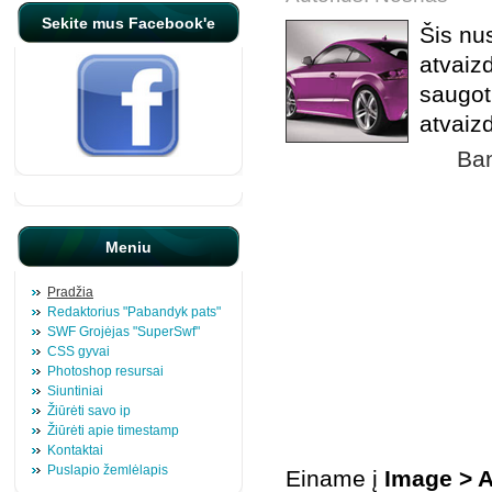
Sekite mus Facebook'e
Šis nu
atvaizd
saugot
atvaiz
Ban
Meniu
Pradžia
Redaktorius "Pabandyk pats"
SWF Grojėjas "SuperSwf"
CSS gyvai
Photoshop resursai
Siuntiniai
Žiūrėti savo ip
Žiūrėti apie timestamp
Kontaktai
Puslapio žemlėlapis
Einame į
Image > A