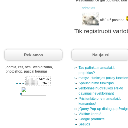
Rezultanas: ce gal but turejo buti
primatas
ačiū už pastabą
Tik registruoti varto
Reklamos
Naujausi
joomla, css, html, web dizaino,
Tau patinka manualai.lt
photoshop, pascal forumai
projektas?
masyvų funkcijos (array functio
Spausdinimo funkcijos
vektorines nuotraukos efekto
gavimas nevektorinant
Prisijunkite prie manualai.lt
komandos!
jQuery Pop-up dialogų apžvalg
Vizitinė kortelė
Google produktai
Sesijos