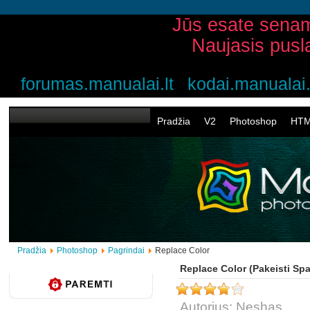
Jūs esate senam
Naujasis pusl
forumas.manualai.lt
kodai.manualai.
Pradžia
V2
Photoshop
HT
Pradžia
Photoshop
Pagrindai
Replace Color
Replace Color (Pakeisti Spa
Autorius: Neshas