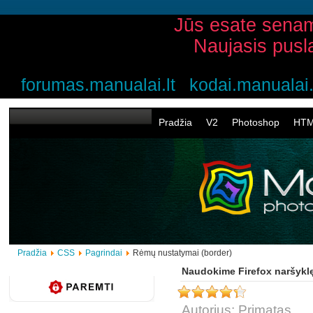
Jūs esate senam
Naujasis pusl
forumas.manualai.lt
kodai.manualai.
Pradžia
V2
Photoshop
HT
Pradžia
CSS
Pagrindai
Rėmų nustatymai (border)
Naudokime Firefox naršykl
Autorius: Primatas