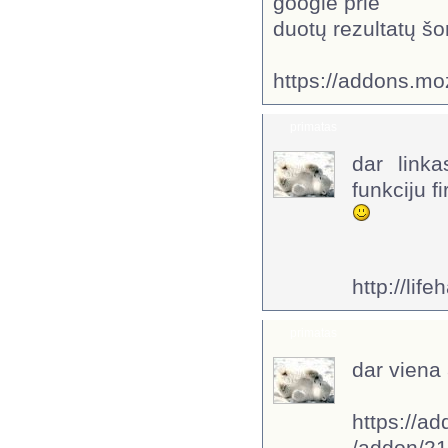
google prie
duotų rezultatų šo
https://addons.moz
primatas
dar link
funkciju f
http://li
primatas
dar viena 
https://ad
/addon/2