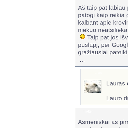
Aš taip pat labiau 
patogi kaip reikia 
kalbant apie krovimo
niekuo neatsilieka
Taip pat jos išv
puslapį, per Google
gražiausiai patei
...
primatas
Lauras 
Lauro d
Trotter
Asmeniskai as pirm