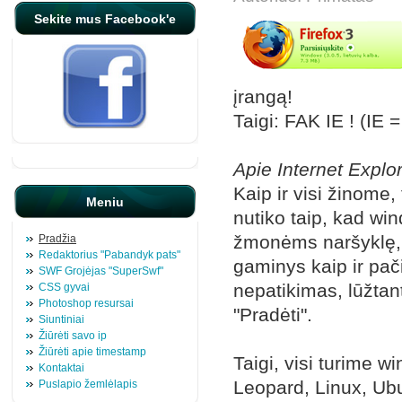
Sekite mus Facebook'e
įrangą!
Taigi: FAK IE ! (IE =
Apie Internet Explo
Kaip ir visi žinome
Meniu
nutiko taip, kad wi
žmonėms naršyklę, k
Pradžia
Redaktorius "Pabandyk pats"
gaminys kaip ir pa
SWF Grojėjas "SuperSwf"
nepatikimas, lūžtanti
CSS gyvai
Photoshop resursai
"Pradėti".
Siuntiniai
Žiūrėti savo ip
Žiūrėti apie timestamp
Taigi, visi turime 
Kontaktai
Leopard, Linux, Ubu
Puslapio žemlėlapis