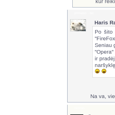
kur rei
primatas
-
re:
Haris R
Po šito
"FireFox
Seniau 
"Opera" 
ir pradė
naršykl
Na va, vie
neshas