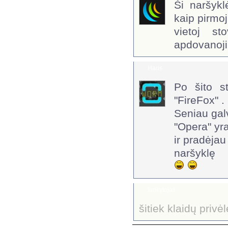
Ši naršykl
kaip pirmoj
vietoj st
apdovanoj
Haris
Po šito s
"FireFox" .
Seniau gal
"Opera" yra
ir pradėjau
naršyklę
lankytojas
šitiek klaidų privė