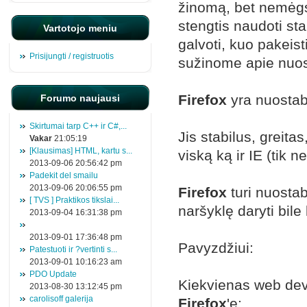
žinomą, bet nemėgs
stengtis naudoti st
Vartotojo meniu
galvoti, kuo pakeist
Prisijungti / registruotis
sužinome apie nuos
Firefox
yra nuostab
Forumo naujausi
Skirtumai tarp C++ ir C#,...
Jis stabilus, greita
Vakar
21:05:19
[Klausimas] HTML, kartu s...
viską ką ir IE (tik 
2013-09-06 20:56:42 pm
Padekit del smailu
2013-09-06 20:06:55 pm
Firefox
turi nuostab
[ TVS ] Praktikos tikslai...
naršyklę daryti bile 
2013-09-04 16:31:38 pm
2013-09-01 17:36:48 pm
Pavyzdžiui:
Patestuoti ir ?vertinti s...
2013-09-01 10:16:23 am
PDO Update
Kiekvienas web deve
2013-08-30 13:12:45 pm
carolisoff galerija
Firefox
'e: