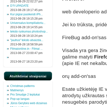
2013-08-29 22:02:27 pm
D?l UPADATE
2013-08-28 19:17:45 pm
web developerio ad
Kur pigiai pasikeisti iPh...
2013-08-28 19:15:28 pm
Universalus kompiliatoriu...
Jei ko trūksta, prid
2013-08-28 19:14:55 pm
teksto ryskumas photoshop...
2013-08-28 19:10:24 pm
FireBug add-on'sas
"jautrus" teksto atvaizda...
2013-08-28 18:58:59 pm
Filmaionline.in - Filmai ...
Visada yra gera žino
2013-08-27 23:00:47 pm
galime matyti
Firef
2013-08-27 18:23:20 pm
(apie IE net nekalbu
orų add-on'sas
Atsitiktiniai straipsniai
Christmas patterns
Esate užkietėję IE va
Matmenys
atrodytų užkrautas 
Pro Smudge 2 teptukai
Pop-up langas
nesugebės parodyti 
Jūros Gerybės web dizainas