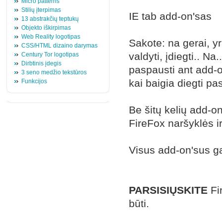
Micro patterns
Stilių įterpimas
IE tab add-on'sas
13 abstrakčių teptukų
Objekto iškirpimas
Web Reality logotipas
Sakote: na gerai, yr
CSS/HTML dizaino darymas
valdyti, įdiegti.. N
Century Tor logotipas
Dirbtinis įdegis
paspausti ant add-
3 seno medžio tekstūros
kai baigia diegti pa
Funkcijos
Be šitų kelių add-on
FireFox naršyklės ir
Visus add-on'sus ga
PARSISIŲSKITE
Fi
būti.