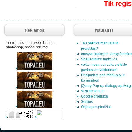
Tik regis
Reklamos
Naujausi
joomla, css, html, web dizaino,
Tau patinka manualai.lt
photoshop, pascal forumai
projektas?
masyvų funkcijos (array functio
Spausdinimo funkcijos
vektorines nuotraukos efekto
gavimas nevektorinant
Prisijunkite prie manualai.lt
komandos!
jQuery Pop-up dialogų apžvalg
Vizitinė kortelė
Google produktai
Sesijos
Objekų atspindžiai