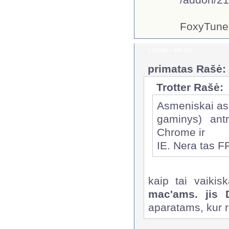
FoxyTunes
Lauras
-
re: re:
primatas Rašė:
Trotter Rašė:
Asmeniskai as 
gaminys) antr
Chrome ir
IE. Nera tas FF
kaip tai vaikis
mac'ams. jis 
aparatams, kur r