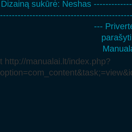
Dizainą sukūrė:
Neshas
-------------
--------------------------------------------
--- Privert
parašyti
Manuala
t http://manualai.lt/index.php?
option=com_content&task;=view&i