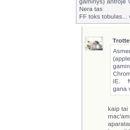
gaminys) antroje v
Nera tas
FF toks tobulas...
primatas
-
re:
Trott
Asmeni
(appl
gamin
Chrom
IE. 
gana v
kaip tai
mac'ams
aparata