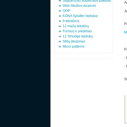
Suglamžyto popieriaus paketas
Ač
Web Studios dizainas
OOP
Je
KONA Splatter teptukai
9 tekstūros
P
12 mažų tekstūrų
Formos ir įvedimas
M
12 Smudge teptukų
Stilių įterpimas
Micro patterns
Pa
-
-
S