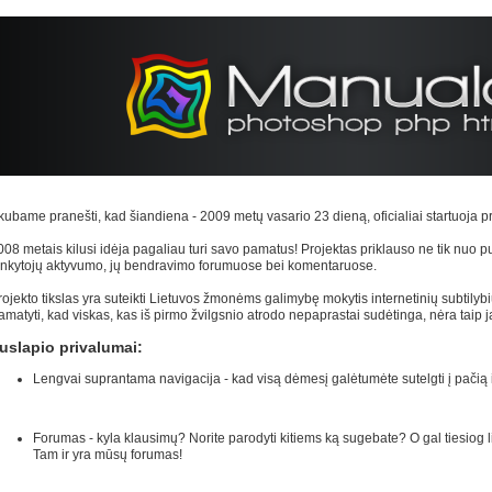
kubame pranešti, kad šiandiena - 2009 metų vasario 23 dieną, oficialiai startuoja p
008 metais kilusi idėja pagaliau turi savo pamatus! Projektas priklauso ne tik nuo pu
ankytojų aktyvumo, jų bendravimo forumuose bei komentaruose.
rojekto tikslas yra suteikti Lietuvos žmonėms galimybę mokytis internetinių subtilybių
amatyti, kad viskas, kas iš pirmo žvilgsnio atrodo nepaprastai sudėtinga, nėra taip j
uslapio privalumai:
Lengvai suprantama navigacija - kad visą dėmesį galėtumėte sutelgti į pačią i
Forumas - kyla klausimų? Norite parodyti kitiems ką sugebate? O gal tiesiog l
Tam ir yra mūsų forumas!