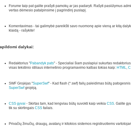
Forume taip pat galite prašyti pamokų ar jas padaryti. Rašyti pasiūlymus ad
vertas dėmesio patalpinsime į pagrindinį puslapį.
Komentavimas - tai galimybė pareikšti savo nuomonę apie vieną ar kitą dalyk
klaidą - rašykite!
apildomi dalykai:
Redaktorius "
Pabandyk pats
" - Specialiai šiam puslapiui sukurtas redaktorius
visas tekstinio stiliaus internetinio programavimo kalbas tokias kaip:
HTML
,
C
SWF Grojėjas "
SuperSwf
" - Kad flash (*.swf) failų paleidimas būtų patogesni
SuperSwf
grojėją.
CSS gyvai
- Skirtas tam, kad lengviau būtų suvokti kaip veikia
CSS
. Galite gy
tik su skirtingais
CSS
failais.
Privačių žinučių, draugų, avatarų ir kitokios sistemos registruotiems vartotoja