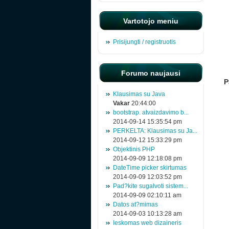
Vartotojo meniu
Prisijungti / registruotis
Forumo naujausi
P
Klausimas su Java
Vakar
20:44:00
bootstrap. atvaizdavimo b...
2014-09-14 15:35:54 pm
PERKELTA: Klausimas su Ja...
2014-09-12 15:33:29 pm
Objektinis PHP
2014-09-09 12:18:08 pm
DateTime picker skirtumas
2014-09-09 12:03:52 pm
Pad?kite sugalvoti sistem...
2014-09-09 02:10:11 am
Datos at?mimas
2014-09-03 10:13:28 am
Ieskomas web dizaineris