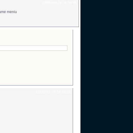
|
2009-04-29 01:59:40
iame meniu
|
2009-03-03 18:51:30
|
2009-02-24 14:35:06