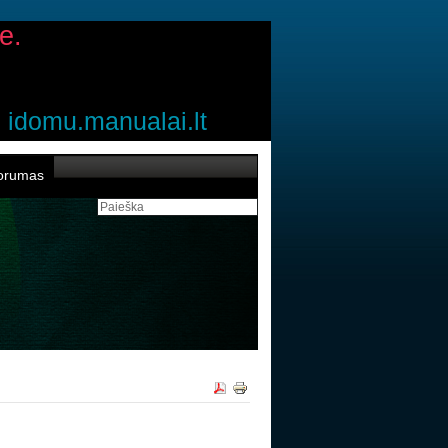
e.
idomu.manualai.lt
orumas