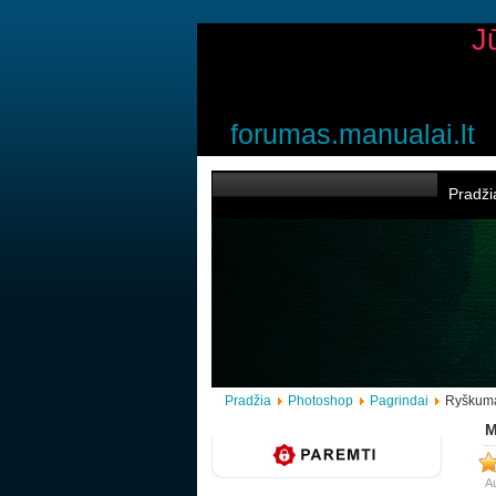
J
forumas.manualai.lt
Pradži
Pradžia
Photoshop
Pagrindai
Ryškuma
M
Au