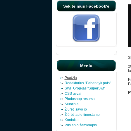
Sekite mus Facebook'e
S
Meniu
2
l
Pradžia
P
Redaktorius "Pabandyk pats"
P
SWF Grojėjas "SuperSwf"
P
CSS gyvai
Photoshop resursai
Siuntiniai
Žiūrėti savo ip
Žiūrėti apie timestamp
Kontaktai
Puslapio žemlėlapis