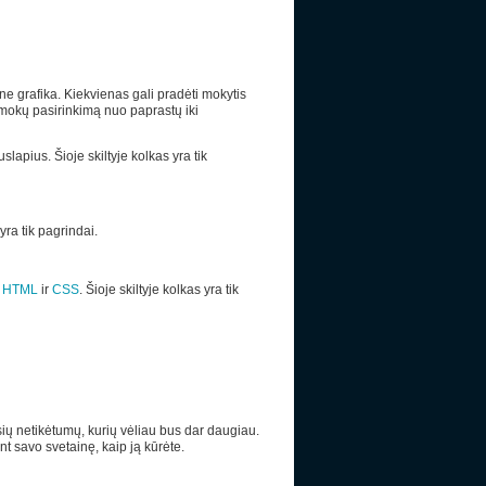
e grafika. Kiekvienas gali pradėti mokytis
mokų pasirinkimą nuo paprastų iki
lapius. Šioje skiltyje kolkas yra tik
 yra tik pagrindai.
s
HTML
ir
CSS
. Šioje skiltyje kolkas yra tik
ių netikėtumų, kurių vėliau bus dar daugiau.
nt savo svetainę, kaip ją kūrėte.