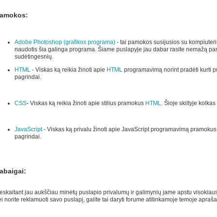
amokos:
Adobe Photoshop (grafikos programa)
- tai pamokos susijusios su kompiuterin
naudotis šia galinga programa. Šiame puslapyje jau dabar rasite nemažą pa
sudėtingesnių.
HTML
- Viskas ką reikia žinoti apie
HTML
programavimą norint pradėti kurti pus
pagrindai.
CSS
- Viskas ką reikia žinoti apie stilius pramokus
HTML
. Šioje skiltyje kolkas
JavaScript
- Viskas ką privalu žinoti apie JavaScript programavimą pramoku
pagrindai.
abaigai:
eskaitant jau aukščiau minėtų puslapio privalumų ir galimynių jame apstu visokiaus
i norite reklamuoti savo puslapį, galite tai daryti forume atitinkamoje temoje apraša