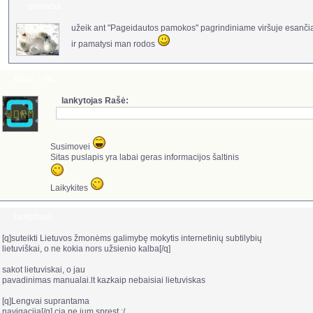
primatas
užeik ant "Pageidautos pamokos" pagrindiniame viršuje esanč
ir pamatysi man rodos
Haris
-
re:
lankytojas Rašė:
Susimovei
Sitas puslapis yra labai geras informacijos šaltinis
Laikykites
lankytojas
[q]suteikti Lietuvos žmonėms galimybę mokytis internetinių subtilybių
lietuviškai, o ne kokia nors užsienio kalba[/q]
sakot lietuviskai, o jau
pavadinimas manualai.lt kazkaip nebaisiai lietuviskas
[q]Lengvai suprantama
navigacija[/q] cia ne jum sprest ;/