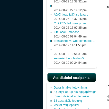
2014-08-29 13:38:32 pm
P
2014-08-26 22:19:12 pm
AJAX .load fail?, su java...
2014-08-26 18:37:16 pm
C++ CSV failo skaitymas
2014-08-26 13:07:35 pm
C# Local Database
2014-08-26 09:04:49 am
prestashop vs woocommerce...
2014-08-19 14:11:50 pm
2014-08-19 10:56:31 am
serveriai.lt nuolaida - 5...
2014-08-19 09:24:54 am
Atsitiktiniai straipsniai
P
Datos ir laiko lietuvinimas
jQuery Pop-up dialogų apžvalga
r0man.de Abstract teptukai
N
Je
13 abstrakčių teptukų
Vector ratų teptukai