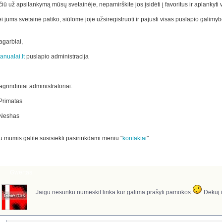
iū už apsilankymą mūsų svetainėje, nepamirškite jos įsidėti į favoritus ir aplankyti v
i jums svetainė patiko, siūlome joje užsiregistruoti ir pajusti visas puslapio galimyb
agarbiai,
anualai.lt
puslapio administracija
grindiniai administratoriai:
 Primatas
 Neshas
u mumis galite susisiekti pasirinkdami meniu "
kontaktai
".
Komentarai
Gwertas
Jaigu nesunku numeskit linka kur galima prašyti pamokos
Dėkuj i