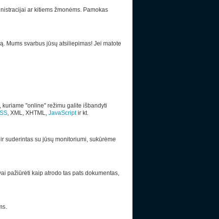
ministracijai ar kitiems žmonėms. Pamokas
ą. Mums svarbus jūsų atsiliepimas! Jei matote
, kuriame "online" režimu galite išbandyti
SS
, XML, XHTML,
JavaScript
ir kt.
s ir suderintas su jūsų monitoriumi, sukūrėme
vai pažiūrėti kaip atrodo tas pats dokumentas,
ms.