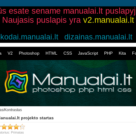
ūs esate sename manualai.lt puslapyj
Naujasis puslapis yra
v2.manualai.lt
kodai.manualai.lt
dizainas.manualai.lt
a
V2
Photoshop
HTML
CSS
JavaScript
PHP
Kita
F
s/Kontrastas
anualai.lt projekto startas
torius: Primatas