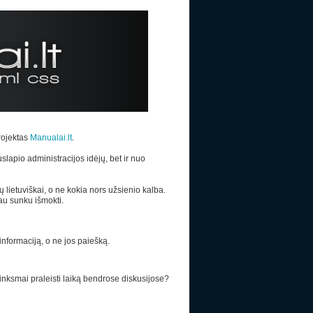
rojektas
Manualai.lt
.
slapio administracijos idėjų, bet ir nuo
 lietuviškai, o ne kokia nors užsienio kalba.
au sunku išmokti.
nformaciją, o ne jos paiešką.
inksmai praleisti laiką bendrose diskusijose?