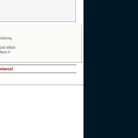
|
2009-02-24 15:11:47
siūlymą,
kad atėjai
taus ir
entarus!