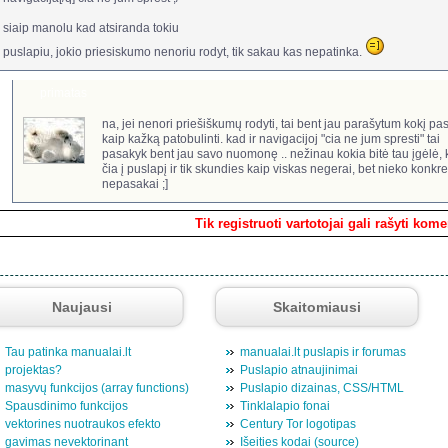
siaip manolu kad atsiranda tokiu
puslapiu, jokio priesiskumo nenoriu rodyt, tik sakau kas nepatinka.
primatas
na, jei nenori priešiškumų rodyti, tai bent jau parašytum kokį pa
kaip kažką patobulinti. kad ir navigacijoj "cia ne jum spresti" tai
pasakyk bent jau savo nuomonę .. nežinau kokia bitė tau įgėlė, 
čia į puslapį ir tik skundies kaip viskas negerai, bet nieko konkre
nepasakai ;]
Tik registruoti vartotojai gali rašyti kom
Naujausi
Skaitomiausi
Tau patinka manualai.lt
manualai.lt puslapis ir forumas
projektas?
Puslapio atnaujinimai
masyvų funkcijos (array functions)
Puslapio dizainas, CSS/HTML
Spausdinimo funkcijos
Tinklalapio fonai
vektorines nuotraukos efekto
Century Tor logotipas
gavimas nevektorinant
Išeities kodai (source)