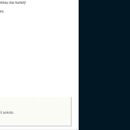
ėliau dar kartelį!
es.
Paieška
|
2009-04-28 21:21:54
š anksto.