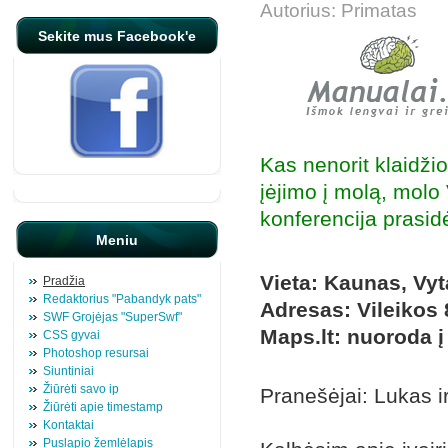
Autorius: Primatas
Sekite mus Facebook'e
Kas nenorit klaidži
įėjimo į molą, molo 
konferencija prasid
Meniu
Vieta: Kaunas, Vyt
Pradžia
Redaktorius "Pabandyk pats"
Adresas: Vileikos 
SWF Grojėjas "SuperSwf"
Maps.lt: nuoroda į
CSS gyvai
Photoshop resursai
Siuntiniai
Žiūrėti savo ip
Pranešėjai: Lukas i
Žiūrėti apie timestamp
Kontaktai
Puslapio žemlėlapis