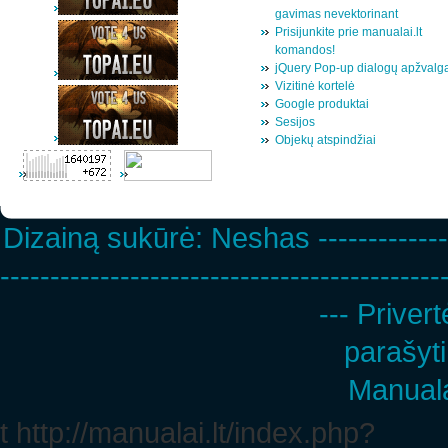
gavimas nevektorinant
Prisijunkite prie manualai.lt
komandos!
jQuery Pop-up dialogų apžvalg
Vizitinė kortelė
Google produktai
Sesijos
Objekų atspindžiai
Dizainą sukūrė:
Neshas
-------------
--------------------------------------------
--- Privert
parašyti
Manuala
t http://manualai.lt/index.php?