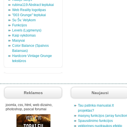
rubina119 Abstract teptukai
Web Reality logotipas
"003 Grunge" teptukai
Su Šv. Velykom
Funkcijos
Levels (Lygmenys)
Kaip vykdomas
Masyvai
Color Balance (Spalvos
Balansas)
Hardcore Vintage Grunge
tekstūros
Reklamos
Naujausi
joomla, css, html, web dizaino,
Tau patinka manualai.lt
photoshop, pascal forumai
projektas?
masyvų funkcijos (array functio
Spausdinimo funkcijos
vektorines nuotraukos efekto