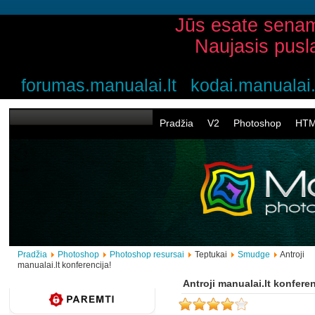
Jūs esate senam
Naujasis pusl
forumas.manualai.lt
kodai.manualai.
Pradžia
V2
Photoshop
HT
Pradžia
Photoshop
Photoshop resursai
Teptukai
Smudge
Antroji
manualai.lt konferencija!
Antroji manualai.lt konferen