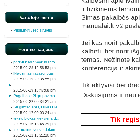
Kalbėsim apie įvairi
ir fizikinėms temom
Simas pakalbės apie
Vartotojo meniu
manualai.lt v2 pusla
Prisijungti / registruotis
Jei kas norit pakalbė
Forumo naujausi
kalbėti, bet norit i
temas. Nežinote kaip
prid?ti klas? ?vykus scro...
konferencija ir skirt
2015-03-28 12:56:53 pm
[klausimas] javascriptas
2015-03-19 20:35:55 pm
Tik aktyviai bendra
2015-03-19 18:47:08 pm
Diskusijoms ir nauj
Pagalbos d?l grupavimo
2015-02-22 00:34:21 am
Komentarai
Su gimtadieniu, Lukas Lie...
2015-02-17 00:03:24 am
Tik regis
teksto blokas kiekviena d...
2015-02-16 18:45:39 pm
Internetinio verslo dokum...
2015-02-12 13:21:20 pm