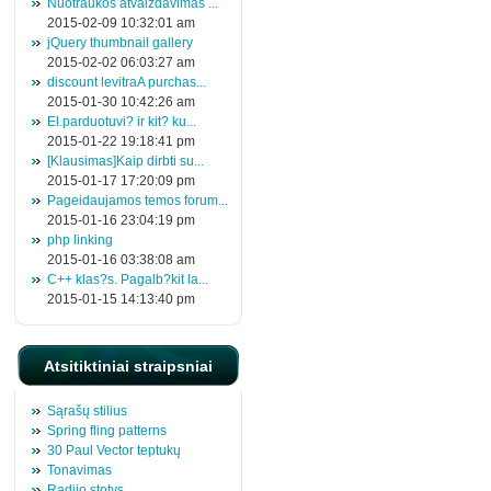
Nuotraukos atvaizdavimas ...
2015-02-09 10:32:01 am
jQuery thumbnail gallery
2015-02-02 06:03:27 am
discount levitraA purchas...
2015-01-30 10:42:26 am
El.parduotuvi? ir kit? ku...
2015-01-22 19:18:41 pm
[Klausimas]Kaip dirbti su...
2015-01-17 17:20:09 pm
Pageidaujamos temos forum...
2015-01-16 23:04:19 pm
php linking
2015-01-16 03:38:08 am
C++ klas?s. Pagalb?kit la...
2015-01-15 14:13:40 pm
Atsitiktiniai straipsniai
Sąrašų stilius
Spring fling patterns
30 Paul Vector teptukų
Tonavimas
Radijo stotys