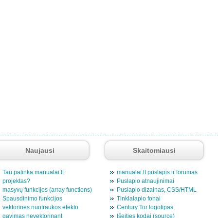
Naujausi
Skaitomiausi
Tau patinka manualai.lt
manualai.lt puslapis ir forumas
projektas?
Puslapio atnaujinimai
masyvų funkcijos (array functions)
Puslapio dizainas, CSS/HTML
Spausdinimo funkcijos
Tinklalapio fonai
vektorines nuotraukos efekto
Century Tor logotipas
gavimas nevektorinant
Išeities kodai (source)