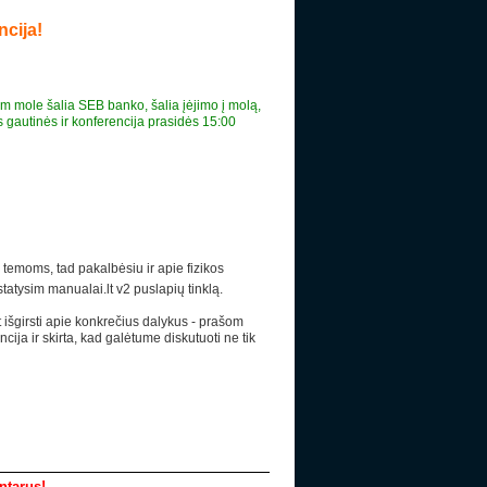
ncija!
kam mole šalia SEB banko, šalia įėjimo į molą,
 gautinės ir konferencija prasidės 15:00
s temoms, tad pakalbėsiu ir apie fizikos
tatysim manualai.lt v2 puslapių tinklą.
rit išgirsti apie konkrečius dalykus - prašom
cija ir skirta, kad galėtume diskutuoti ne tik
Paieška
entarus!