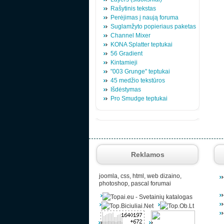
Rašytinis tekstas
Perėjimas į naują foruma
Suglamžyto popieriaus paketas
Channel Mixer
KONA Splatter teptukai
56 Gradient
Kintamieji
"003 Grunge" teptukai
45 medžio tekstūros
Išdėstymas
Pro Smudge teptukai
Reklamos
joomla, css, html, web dizaino,
photoshop, pascal forumai