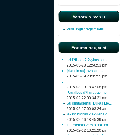
Vartotojo meniu
Prisijungti / registruotis
Forumo naujausi
prid?ti klas? ?vykus scro...
2015-03-28 12:56:53 pm
[klausimas] javascriptas
2015-03-19 20:35:55 pm
2015-03-19 18:47:08 pm
Pagalbos d?l grupavimo
2015-02-22 00:34:21 am
Su gimtadieniu, Lukas Lie...
2015-02-17 00:03:24 am
teksto blokas kiekviena d...
2015-02-16 18:45:39 pm
Internetinio verslo dokum...
2015-02-12 13:21:20 pm