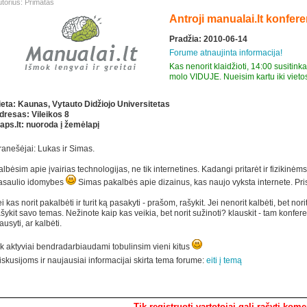
torius: Primatas
Antroji manualai.lt konfere
Pradžia: 2010-06-14
Forume atnaujinta informacija!
Kas nenorit klaidžioti, 14:00 susitin
molo VIDUJE. Nueisim kartu iki vietos
ieta: Kaunas, Vytauto Didžiojo Universitetas
dresas: Vileikos 8
aps.lt: nuoroda į žemėlapį
ranešėjai: Lukas ir Simas.
lbėsim apie įvairias technologijas, ne tik internetines. Kadangi pritarėt ir fizikinėm
asaulio idomybes
Simas pakalbės apie dizainus, kas naujo vyksta internete. Pris
i kas norit pakalbėti ir turit ką pasakyti - prašom, rašykit. Jei nenorit kalbėti, bet no
šykit savo temas. Nežinote kaip kas veikia, bet norit sužinoti? klauskit - tam konferen
ausyti, ar kalbėti.
ik aktyviai bendradarbiaudami tobulinsim vieni kitus
iskusijoms ir naujausiai informacijai skirta tema forume:
eiti į temą
Komentarai
Tik registruoti vartotojai gali rašyti kom