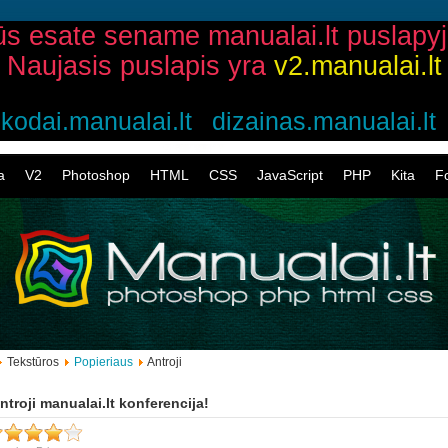
ūs esate sename manualai.lt puslapyj
Naujasis puslapis yra
v2.manualai.lt
kodai.manualai.lt
dizainas.manualai.lt
a
V2
Photoshop
HTML
CSS
JavaScript
PHP
Kita
F
Tekstūros
Popieriaus
Antroji
ntroji manualai.lt konferencija!