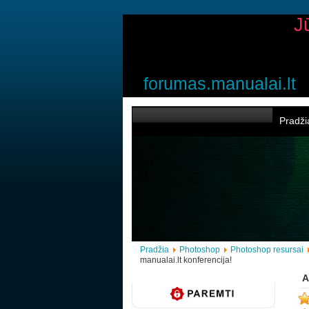
J
forumas.manualai.lt
Pradži
Pradžia
Photoshop
Photoshop resursai
manualai.lt konferencija!
A