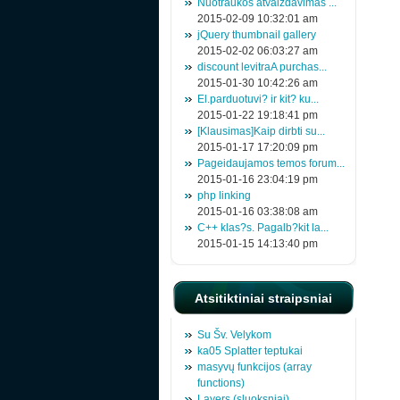
Nuotraukos atvaizdavimas ...
2015-02-09 10:32:01 am
jQuery thumbnail gallery
2015-02-02 06:03:27 am
discount levitraA purchas...
2015-01-30 10:42:26 am
El.parduotuvi? ir kit? ku...
2015-01-22 19:18:41 pm
[Klausimas]Kaip dirbti su...
2015-01-17 17:20:09 pm
Pageidaujamos temos forum...
2015-01-16 23:04:19 pm
php linking
2015-01-16 03:38:08 am
C++ klas?s. Pagalb?kit la...
2015-01-15 14:13:40 pm
Atsitiktiniai straipsniai
Su Šv. Velykom
ka05 Splatter teptukai
masyvų funkcijos (array
functions)
Layers (sluoksniai)