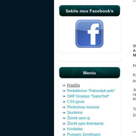
Au
Sekite mus Facebook'e
V
A
M
P
Meniu
Ka
p
Pradžia
Je
Redaktorius "Pabandyk pats"
ra
SWF Grojėjas "SuperSwf"
kl
CSS gyvai
Photoshop resursai
T
Siuntiniai
D
Žiūrėti savo ip
Žiūrėti apie timestamp
Kontaktai
Puslapio žemlėlapis