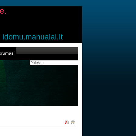
e.
idomu.manualai.lt
orumas