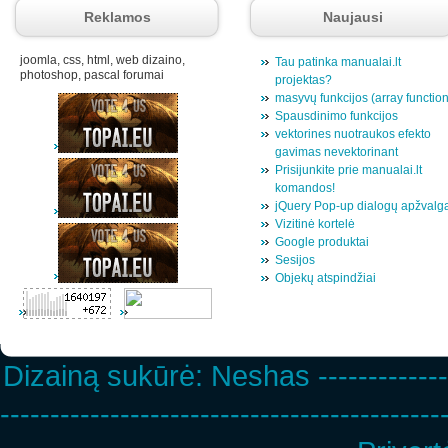
Reklamos
Naujausi
joomla, css, html, web dizaino,
Tau patinka manualai.lt
photoshop, pascal forumai
projektas?
masyvų funkcijos (array functio
Spausdinimo funkcijos
vektorines nuotraukos efekto
gavimas nevektorinant
Prisijunkite prie manualai.lt
komandos!
jQuery Pop-up dialogų apžvalg
Vizitinė kortelė
Google produktai
Sesijos
Objekų atspindžiai
Dizainą sukūrė:
Neshas
-------------
--------------------------------------------