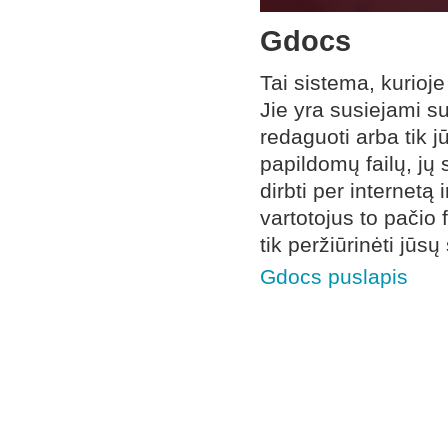
Gdocs
Tai sistema, kurioje
Jie yra susiejami s
redaguoti arba tik j
papildomų failų, jų
dirbti per internetą
vartotojus to pačio 
tik peržiūrinėti jūsų
Gdocs puslapis