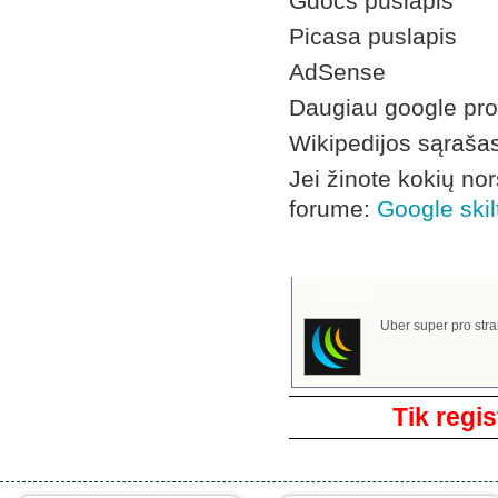
Gdocs puslapis
Picasa puslapis
AdSense
Daugiau google prod
Wikipedijos sąraša
Jei žinote kokių no
forume:
Google skil
Komentarai
neshas
Uber super pro stra
Tik regis