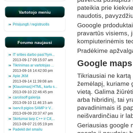
pateikia prie kiekv
Vartotojo meniu
naudotis, pavyzdžius
Gooogle prdoduktai 
Prisijungti / registruotis
pravartūs visiems, 
kompiuterinėmis tech
Forumo naujausi
Pradėkime apžvalg
IT srities darbo pasi?lym...
2013-09-17 09:15:07 am
Google maps
Tikrinimas ar vartotojas ...
2013-09-16 14:42:00 pm
Tikriausiai ne kart
Apie JKM
2013-09-14 11:39:08 am
žemėlapį, kuriame ga
[Klausimas] HTML, kartu s...
vietą. Galima žiūrė
2013-09-10 22:46:45 pm
carolisoff galerija
arba hibridinį, tai 
2013-09-10 11:46:15 am
pavadinimais iš pap
iserv.lt pigios SAMP ir V...
2013-09-09 20:37:47 pm
neišvardinčiau ir l
Skirtumai tarp C++ ir C#,...
Geriausias google 
2013-09-07 21:05:19 pm
Padekit del smailu