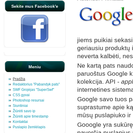
Sekite mus Facebook'e
jiems puikiai sekas
geriausiu produktų
neverta kalbėti, nes j
Ne kartą pats naudo
Meniu
paruoštus Google k
Pradžia
kolekcija. API -
appl
Redaktorius "Pabandyk pats"
internetines sistem
SWF Grojėjas "SuperSwf"
CSS gyvai
Google savo tuos pa
Photoshop resursai
Siuntiniai
suprastume apie ką k
Žiūrėti savo ip
mūsų puslapiuko ir 
Žiūrėti apie timestamp
Kontaktai
Gooogle yra sukūrę 
Puslapio žemlėlapis
paverčia puslapius 