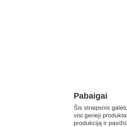
Pabaigai
Šis straipsnis galėtų
visi gerieji produkt
produkciją ir pasiži