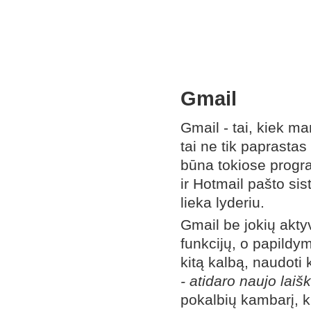
Gmail
Gmail - tai, kiek m
tai ne tik paprasta
būna tokiose progr
ir Hotmail pašto si
lieka lyderiu.
Gmail be jokių akty
funkcijų, o papildym
kitą kalbą, naudoti
- atidaro naujo lai
pokalbių kambarį, k