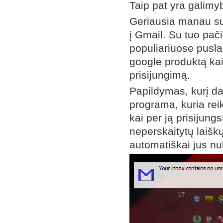
Taip pat yra galimyb
Geriausia manau suž
į Gmail. Su tuo pači
populiariuose pusla
google produktą kai
prisijungimą.
Papildymas, kurį dar
programa, kuria reik
kai per ją prisijung
neperskaitytų laiškų
automatiškai jus nu