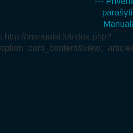
--- Privert
parašyti
Manuala
t http://manualai.lt/index.php?
option=com_content&view;=article