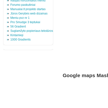
Naujas horizontalus meniu
Forumo paskutiniai
Manualai.lt projekto startas
Jūros Gerybės web dizainas
Meniu pvz nr 1
Pro Smudge 3 teptukai
56 Gradient
Suglamžyto popieriaus tekstūros
Kintamieji
1000 Gradients
Google maps Mas