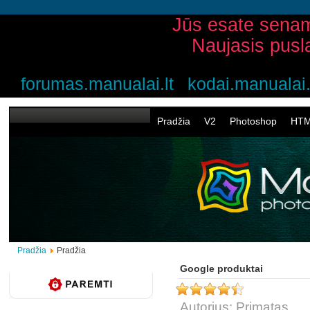
Jūs esate senam
Naujasis pusl
forumas.manualai.lt
kodai.manualai.
Pradžia
V2
Photoshop
HT
Pradžia
Pradžia
Google produktai
Autorius: Primatas