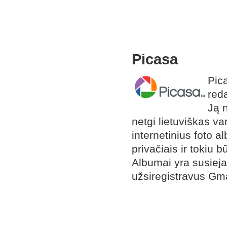
Picasa
Pica
reda
Ją n
netgi lietuviškas va
internetinius foto a
privačiais ir tokiu 
Albumai yra susieja
užsiregistravus Gma