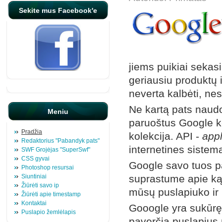
Sekite mus Facebook'e
jiems puikiai sekas
geriausiu produktų
neverta kalbėti, nes j
Ne kartą pats naudo
Meniu
paruoštus Google k
Pradžia
kolekcija. API -
appl
Redaktorius "Pabandyk pats"
internetines sistem
SWF Grojėjas "SuperSwf"
CSS gyvai
Google savo tuos pa
Photoshop resursai
Siuntiniai
suprastume apie ką k
Žiūrėti savo ip
mūsų puslapiuko ir 
Žiūrėti apie timestamp
Kontaktai
Gooogle yra sukūrę 
Puslapio žemlėlapis
paverčia puslapius 