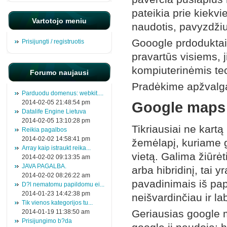
pateikia prie kiekv
Vartotojo meniu
naudotis, pavyzdžius
Gooogle prdoduktai 
Prisijungti / registruotis
pravartūs visiems, 
kompiuterinėmis tech
Forumo naujausi
Pradėkime apžvalg
Parduodu domenus: webkit....
2014-02-05 21:48:54 pm
Google maps
Datalife Engine Lietuva
2014-02-05 13:10:28 pm
Tikriausiai ne kart
Reikia pagalbos
2014-02-02 14:58:41 pm
žemėlapį, kuriame ga
Array kaip istraukt reika...
vietą. Galima žiūrė
2014-02-02 09:13:35 am
JAVA PAGALBA.
arba hibridinį, tai 
2014-02-02 08:26:22 am
pavadinimais iš pap
D?l nematomu papildomu ei...
2014-01-23 14:42:38 pm
neišvardinčiau ir l
Tik vienos kategorijos tu...
Geriausias google 
2014-01-19 11:38:50 am
Prisijungimo b?da