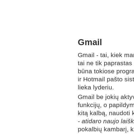
Gmail
Gmail - tai, kiek m
tai ne tik paprasta
būna tokiose progr
ir Hotmail pašto si
lieka lyderiu.
Gmail be jokių akty
funkcijų, o papildym
kitą kalbą, naudoti
- atidaro naujo lai
pokalbių kambarį, k