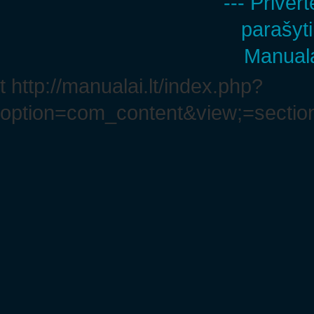
--- Privert
parašyti
Manuala
t http://manualai.lt/index.php?
option=com_content&view;=section