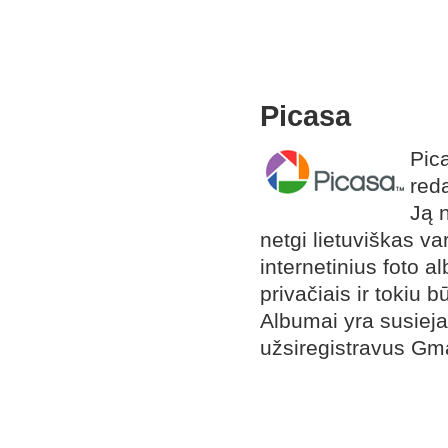
Picasa
Pica
reda
Ją n
netgi lietuviškas va
internetinius foto a
privačiais ir tokiu 
Albumai yra susieja
užsiregistravus Gma