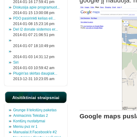
google jį naudoja: 
2014-01-16 17:59:41 pm
Diskusija apie programuot...
2014-01-15 13:00:08 pm
PDO pasirinkti kelias eil...
2014-01-08 15:23:16 pm
Del l2 donate sistemos er...
2014-01-07 21:06:51 pm
2014-01-07 18:10:49 pm
2014-01-03 14:31:12 pm
Siri
2014-01-03 10:59:42 am
Plugin'as skirtas daugiak...
2013-12-31 10:23:05 am
Atsitiktiniai straipsniai
Grunge II tekstūrų paketas
Google maps pusla
Animacinis Tekstas 2
Kontūrų nustatymai
Meniu pvz nr 1
Manualai.lt Facebook'e #2