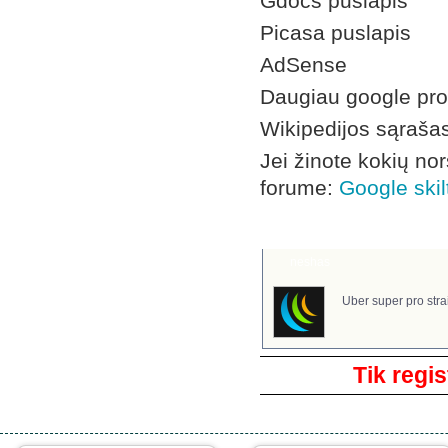
Gdocs puslapis
Picasa puslapis
AdSense
Daugiau google prod
Wikipedijos sąraša
Jei žinote kokių no
forume:
Google skil
Komentarai
neshas
Uber super pro stra
Tik regis