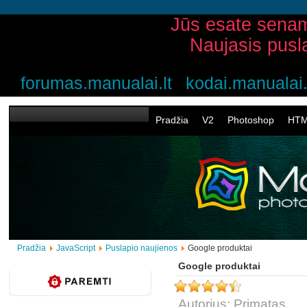
Jūs esate senam
Naujasis pusl
forumas.manualai.lt
kodai.manualai.
Pradžia
V2
Photoshop
HT
Pradžia
JavaScript
Puslapio naujienos
Google produktai
Google produktai
Autorius: Primatas