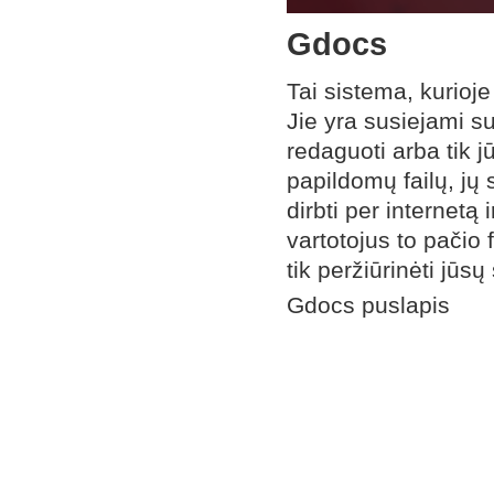
Gdocs
Tai sistema, kurioje
Jie yra susiejami s
redaguoti arba tik j
papildomų failų, jų
dirbti per internetą
vartotojus to pačio 
tik peržiūrinėti jūsų
Gdocs puslapis