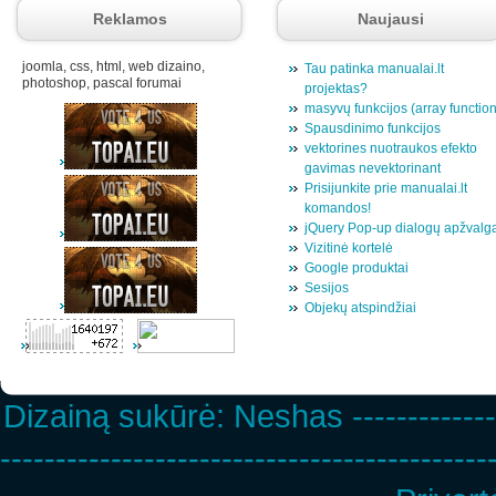
Reklamos
Naujausi
joomla, css, html, web dizaino,
Tau patinka manualai.lt
photoshop, pascal forumai
projektas?
masyvų funkcijos (array functio
Spausdinimo funkcijos
vektorines nuotraukos efekto
gavimas nevektorinant
Prisijunkite prie manualai.lt
komandos!
jQuery Pop-up dialogų apžvalg
Vizitinė kortelė
Google produktai
Sesijos
Objekų atspindžiai
Dizainą sukūrė:
Neshas
-------------
--------------------------------------------