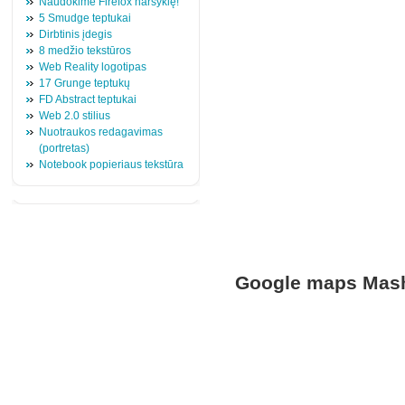
Naudokime Firefox naršyklę!
5 Smudge teptukai
Dirbtinis įdegis
8 medžio tekstūros
Web Reality logotipas
17 Grunge teptukų
FD Abstract teptukai
Web 2.0 stilius
Nuotraukos redagavimas
(portretas)
Notebook popieriaus tekstūra
Google maps Mas