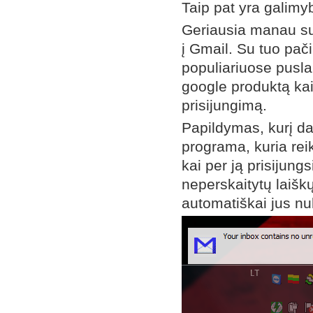
Taip pat yra galimyb
Geriausia manau suž
į Gmail. Su tuo pači
populiariuose pusla
google produktą kai
prisijungimą.
Papildymas, kurį dar
programa, kuria reik
kai per ją prisijung
neperskaitytų laiškų
automatiškai jus nu