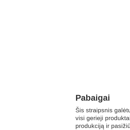
Pabaigai
Šis straipsnis galėtų
visi gerieji produkt
produkciją ir pasiži