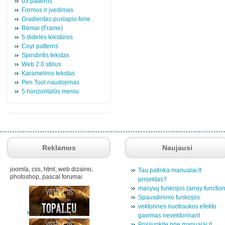
03 patterns
Formos ir įvedimas
Gradientas puslapio fone
Rėmai (Frame)
5 didelės tekstūros
Coyr patterns
Spindintis tekstas
Web 2.0 stilius
Karamelinis tekstas
Pen Tool naudojimas
5 horizontalūs meniu
Reklamos
Naujausi
joomla, css, html, web dizaino,
Tau patinka manualai.lt
photoshop, pascal forumai
projektas?
masyvų funkcijos (array functio
Spausdinimo funkcijos
vektorines nuotraukos efekto
gavimas nevektorinant
Prisijunkite prie manualai.lt