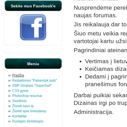
Sekite mus Facebook'e
Nusprendėme pereiti
naujas forumas.
Jis reikalauja dar t
Šiuo metu veikia reg
vartotojai kartu užs
Pagrindiniai ateina
Vertimas į lietu
Meniu
Keičiamas diza
Dedami į pagrin
Pradžia
Redaktorius "Pabandyk pats"
pranešimus fo
SWF Grojėjas "SuperSwf"
CSS gyvai
Darbai puikiai sekas
Photoshop resursai
Siuntiniai
Dizainas irgi po trup
Žiūrėti savo ip
Administracija.
Žiūrėti apie timestamp
Kontaktai
Puslapio žemlėlapis
Komentarai