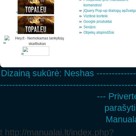
komandos!
jQuery Pop-up dialogų apžvalg
Vizitinė kortelė
Google produktai
Sesijos
Objekų atspindžiai
Dizainą sukūrė:
Neshas
-------------
--------------------------------------------
--- Privert
parašyti
Manuala
t http://manualai.lt/index.php?