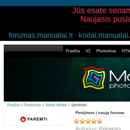
Jūs esate senam
Naujasis pusl
forumas.manualai.lt
kodai.manualai.
Pradžia
V2
Photoshop
HT
Pradžia
Photoshop
Teksto efektai
Spindintis
Perėjimas į naują foruma
Autorius: Primatas