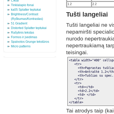
Ciklai
1.2
2.2
Tinklalapio fonai
ka05 Splatter teptukai
Tušti langeliai
Brightness/Contrast
(Ryškumas/Kontrastas)
51 Gradient
Tušti langeliai ne v
Distorted Splatter teptukai
nepamiršti speciali
Rašytinis tekstas
Formos ir įvedimas
nurodo nepertraukiamą
Spalvotos Grunge tekstūros
nepertraukiamą tarp
Micro patterns
teisingai.
<table width="400" cellsp
   <tr>
     <th>Paprastas tuščia
     <th>Antraštė 1.2</th
     <th>Tuščias su spec.
   </tr>
   <tr>
     <td></td>
     <td>2.2</td>
     <td> </td>
   </tr>
</table>
Tai atrodys taip (ka