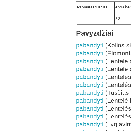
Paprastas tuščias
Antraštė 
2.2
Pavyzdžiai
pabandyti
(Kelios s
pabandyti
(Elementa
pabandyti
(Lentelė 
pabandyti
(Lentelė 
pabandyti
(Lentelės
pabandyti
(Lentelės
pabandyti
(Tusčias 
pabandyti
(Lentelė l
pabandyti
(Lentelės
pabandyti
(Lentelės
pabandyti
(Lygiavim