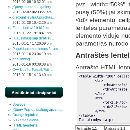
2015-02-09 10:32:01 am
pvz.: width="50%", t
jQuery thumbnail gallery
pusę (50%) jai skir
2015-02-02 06:03:27 am
discount levitraA purchas...
<td> elementų, cellp
2015-01-30 10:42:26 am
lentelės parametras
El.parduotuvi? ir kit? ku...
2015-01-22 19:18:41 pm
elemento viduje nuo
[Klausimas]Kaip dirbti su...
parametras nurodo k
2015-01-17 17:20:09 pm
Pageidaujamos temos forum...
Antraštės lente
2015-01-16 23:04:19 pm
php linking
2015-01-16 03:38:08 am
Antraštė HTML lente
C++ klas?s. Pagalb?kit la...
2015-01-15 14:13:40 pm
<table width="200" cellsp
        <tr>
            <th>Antraštė 
            <th>Antraštė 
Atsitiktiniai straipsniai
        </tr>
        <tr>
            <td>2.1</td>
Spalvos
            <td>2.2</td>
jQuery Pop-up dialogų apžvalga
        </tr>
Grunge teptukai
</table>
Tai atrodys taip:
Su Žemės diena!
HTML header'iai
Antraštė 1.1
Antraštė 2.1