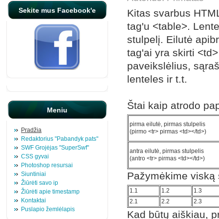
Sekite mus Facebook'e
Kitas svarbus HTML
tag'u <table>. Lentel
stulpelį. Eilutė apib
tag'ai yra skirti <td
paveikslėlius, sąraš
lenteles ir t.t.
Štai kaip atrodo pa
Meniu
pirma eilutė, pirmas stulpelis
Pradžia
(pirmo <tr> pirmas <td></td>)
Redaktorius "Pabandyk pats"
SWF Grojėjas "SuperSwf"
antra eilutė, pirmas stulpelis
CSS gyvai
(antro <tr> pirmas <td></td>)
Photoshop resursai
Pažymėkime viską s
Siuntiniai
Žiūrėti savo ip
1.1
1.2
1.3
Žiūrėti apie timestamp
Kontaktai
2.1
2.2
2.3
Puslapio žemlėlapis
Kad būtų aiškiau, pr