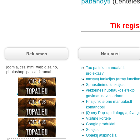
pabandyti
(Lentelės 
Komentarai
Tik regis
Reklamos
Naujausi
joomla, css, html, web dizaino,
Tau patinka manualai.lt
photoshop, pascal forumai
projektas?
masyvų funkcijos (array functio
Spausdinimo funkcijos
vektorines nuotraukos efekto
gavimas nevektorinant
Prisijunkite prie manualai.lt
komandos!
jQuery Pop-up dialogų apžvalg
Vizitinė kortelė
Google produktai
Sesijos
Objekų atspindžiai