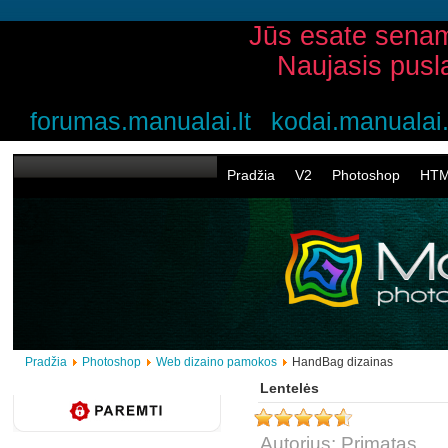
Jūs esate senam
Naujasis pusl
forumas.manualai.lt
kodai.manualai.
Pradžia
V2
Photoshop
HT
Pradžia
Photoshop
Web dizaino pamokos
HandBag dizainas
Lentelės
Autorius: Primatas