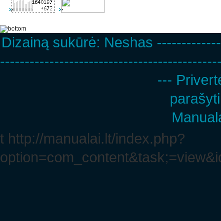
Dizainą sukūrė:
Neshas
-------------
--------------------------------------------
--- Privert
parašyti
Manuala
t http://manualai.lt/index.php?
option=com_content&task;=view&i