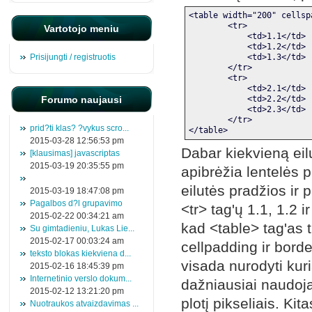
<table width="200" cellsp
        <tr>
Vartotojo meniu
            <td>1.1</td>
            <td>1.2</td>
Prisijungti / registruotis
            <td>1.3</td>
        </tr>
        <tr>
            <td>2.1</td>
Forumo naujausi
            <td>2.2</td>
            <td>2.3</td>
        </tr>
prid?ti klas? ?vykus scro...
</table>
2015-03-28 12:56:53 pm
Dabar kiekvieną eil
[klausimas] javascriptas
2015-03-19 20:35:55 pm
apibrėžia lentelės p
eilutės pradžios ir 
2015-03-19 18:47:08 pm
Pagalbos d?l grupavimo
<tr> tag'ų 1.1, 1.2 i
2015-02-22 00:34:21 am
kad <table> tag'as t
Su gimtadieniu, Lukas Lie...
2015-02-17 00:03:24 am
cellpadding ir borde
teksto blokas kiekviena d...
visada nurodyti kuri
2015-02-16 18:45:39 pm
Internetinio verslo dokum...
dažniausiai naudoja
2015-02-12 13:21:20 pm
plotį pikseliais. K
Nuotraukos atvaizdavimas ...