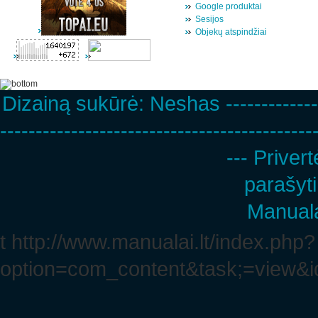
Google produktai
Sesijos
Objekų atspindžiai
Dizainą sukūrė:
Neshas
-------------
--------------------------------------------
--- Privert
parašyti
Manuala
t http://www.manualai.lt/index.php?
option=com_content&task;=view&i