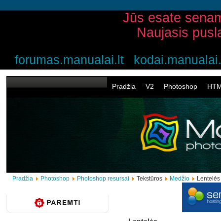
Jūs esate senam
Naujasis pusl
forumas.manualai.lt
kodai.manualai.
Pradžia
V2
Photoshop
HT
Pradžia
Photoshop
Photoshop resursai
Tekstūros
Medžio
Lentelės