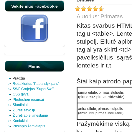
Lentelės
Sekite mus Facebook'e
Autorius: Primatas
Kitas svarbus HTML
tag'u <table>. Lentel
stulpelį. Eilutė apib
tag'ai yra skirti <td
paveikslėlius, sąraš
lenteles ir t.t.
Meniu
Pradžia
Štai kaip atrodo pa
Redaktorius "Pabandyk pats"
SWF Grojėjas "SuperSwf"
pirma eilutė, pirmas stulpelis
CSS gyvai
(pirmo <tr> pirmas <td></td>)
Photoshop resursai
Siuntiniai
antra eilutė, pirmas stulpelis
Žiūrėti savo ip
(antro <tr> pirmas <td></td>)
Žiūrėti apie timestamp
Kontaktai
Pažymėkime viską s
Puslapio žemlėlapis