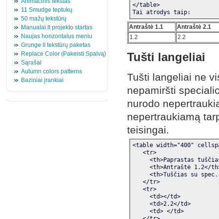
Animacinis tekstas
</table>
11 Smudge teptukų
Tai atrodys taip:
50 mažų tekstūrų
Antraštė 1.1
Antraštė 2.1
Manualai.lt projekto startas
Naujas horizontalus meniu
1.2
2.2
Grunge II tekstūrų paketas
Replace Color (Pakeisti Spalvą)
Tušti langeliai
Sąrašai
Autumn colors patterns
Tušti langeliai ne v
Baziniai įrankiai
nepamiršti speciali
nurodo nepertraukiamą
nepertraukiamą tarp
teisingai.
<table width="400" cellsp
   <tr>
     <th>Paprastas tuščia
     <th>Antraštė 1.2</th
     <th>Tuščias su spec.
   </tr>
   <tr>
     <td></td>
     <td>2.2</td>
     <td> </td>
   </tr>