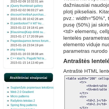
2015-02-09 10:32:01 am
dažniausiai naudoja
jQuery thumbnail gallery
2015-02-02 06:03:27 am
plotį pikseliais. K
discount levitraA purchas...
pvz.: width="50%", t
2015-01-30 10:42:26 am
El.parduotuvi? ir kit? ku...
pusę (50%) jai skir
2015-01-22 19:18:41 pm
<td> elementų, cellp
[Klausimas]Kaip dirbti su...
2015-01-17 17:20:09 pm
lentelės parametras
Pageidaujamos temos forum...
elemento viduje nuo
2015-01-16 23:04:19 pm
php linking
parametras nurodo k
2015-01-16 03:38:08 am
C++ klas?s. Pagalb?kit la...
Antraštės lentel
2015-01-15 14:13:40 pm
Antraštė HTML lente
Atsitiktiniai straipsniai
<table width="200" cellsp
        <tr>
            <th>Antraštė 
Suglamžyto popieriaus tekstūros
            <th>Antraštė 
Web 2.0 Gradient
        </tr>
Micro patterns
        <tr>
            <td>2.1</td>
Rašytinis tekstas 2
            <td>2.2</td>
Spring fling patterns
        </tr>