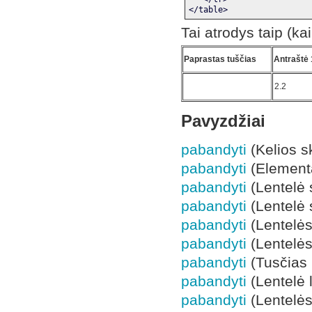
</table>
Tai atrodys taip (ka
Paprastas tuščias
Antraštė 
2.2
Pavyzdžiai
pabandyti
(Kelios s
pabandyti
(Elementa
pabandyti
(Lentelė 
pabandyti
(Lentelė 
pabandyti
(Lentelės
pabandyti
(Lentelės
pabandyti
(Tusčias 
pabandyti
(Lentelė l
pabandyti
(Lentelės