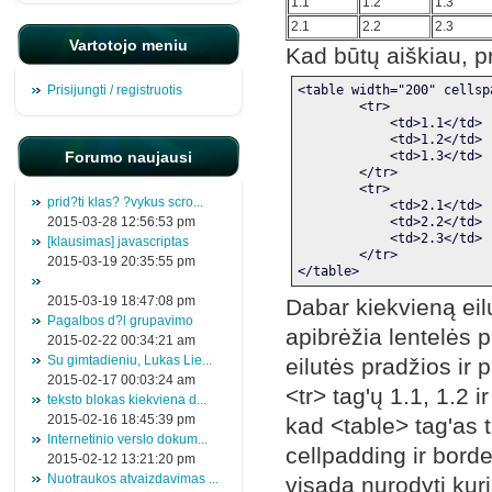
1.1
1.2
1.3
2.1
2.2
2.3
Vartotojo meniu
Kad būtų aiškiau, pr
Prisijungti / registruotis
<table width="200" cellsp
        <tr>
            <td>1.1</td>
            <td>1.2</td>
Forumo naujausi
            <td>1.3</td>
        </tr>
        <tr>
prid?ti klas? ?vykus scro...
            <td>2.1</td>
2015-03-28 12:56:53 pm
            <td>2.2</td>
            <td>2.3</td>
[klausimas] javascriptas
        </tr>
2015-03-19 20:35:55 pm
</table>
2015-03-19 18:47:08 pm
Dabar kiekvieną eil
Pagalbos d?l grupavimo
apibrėžia lentelės p
2015-02-22 00:34:21 am
Su gimtadieniu, Lukas Lie...
eilutės pradžios ir 
2015-02-17 00:03:24 am
<tr> tag'ų 1.1, 1.2 i
teksto blokas kiekviena d...
2015-02-16 18:45:39 pm
kad <table> tag'as t
Internetinio verslo dokum...
cellpadding ir borde
2015-02-12 13:21:20 pm
Nuotraukos atvaizdavimas ...
visada nurodyti kuri