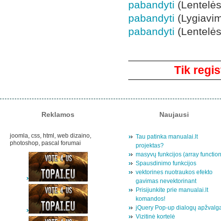
pabandyti
(Lentelės
pabandyti
(Lygiavim
pabandyti
(Lentelės 
Komentarai
Tik regis
Reklamos
Naujausi
joomla, css, html, web dizaino,
Tau patinka manualai.lt
photoshop, pascal forumai
projektas?
masyvų funkcijos (array functio
Spausdinimo funkcijos
vektorines nuotraukos efekto
gavimas nevektorinant
Prisijunkite prie manualai.lt
komandos!
jQuery Pop-up dialogų apžvalg
Vizitinė kortelė