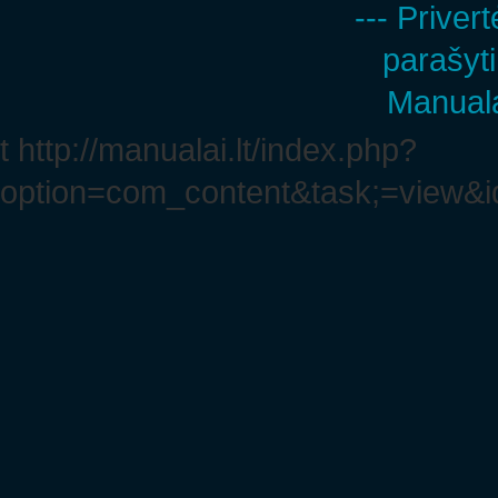
--- Privert
parašyti
Manuala
t http://manualai.lt/index.php?
option=com_content&task;=view&i