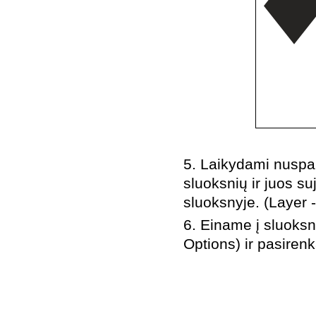
5. Laikydami nuspa
sluoksnių ir juos s
sluoksnyje. (Layer 
6. Einame į sluoksn
Options) ir pasire