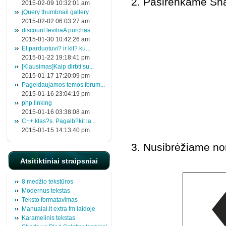
2. Pasirenkame Shap
2015-02-09 10:32:01 am
jQuery thumbnail gallery
2015-02-02 06:03:27 am
discount levitraA purchas...
2015-01-30 10:42:26 am
El.parduotuvi? ir kit? ku...
2015-01-22 19:18:41 pm
[Klausimas]Kaip dirbti su...
2015-01-17 17:20:09 pm
Pageidaujamos temos forum...
2015-01-16 23:04:19 pm
php linking
2015-01-16 03:38:08 am
C++ klas?s. Pagalb?kit la...
2015-01-15 14:13:40 pm
3. Nusibrėžiame nor
Atsitiktiniai straipsniai
8 medžio tekstūros
Modernus tekstas
Teksto formatavimas
Manualai.lt extra fm laidoje
Karamelinis tekstas