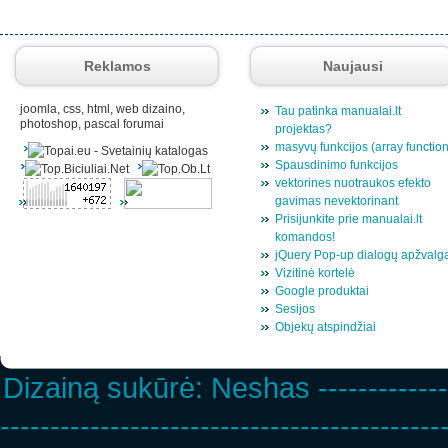
Reklamos
Naujausi
joomla, css, html, web dizaino,
Tau patinka manualai.lt
photoshop, pascal forumai
projektas?
masyvų funkcijos (array functio
Spausdinimo funkcijos
vektorines nuotraukos efekto
gavimas nevektorinant
Prisijunkite prie manualai.lt
komandos!
jQuery Pop-up dialogų apžvalg
Vizitinė kortelė
Google produktai
Sesijos
Objekų atspindžiai
Dizainą sukūrė:
Neshas
-------------
--------------------------------------------