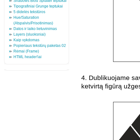
Shadows Blod Splatter teptukai
Tipografiniai Grunge teptukai
5 didelės tekstūros
Hue/Saturation
(Atspalvis/Prisotinimas)
Datos ir laiko lietuvinimas
Layers (sluoksniai)
Kaip vykdomas
Popieriaus tekstūrų paketas 02
Rėmai (Frame)
HTML header'iai
4. Dublikuojame savo
ketvirtą figūrą užg