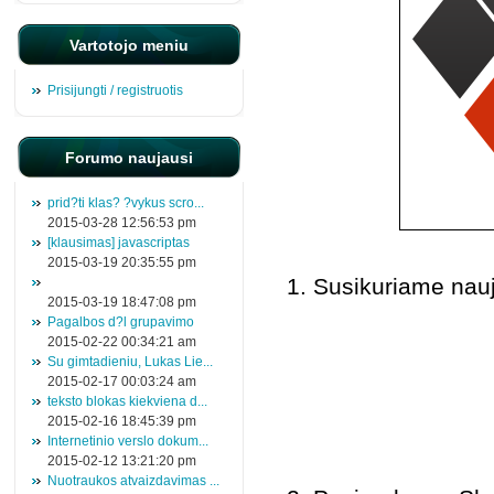
Vartotojo meniu
Prisijungti / registruotis
Forumo naujausi
prid?ti klas? ?vykus scro...
2015-03-28 12:56:53 pm
[klausimas] javascriptas
2015-03-19 20:35:55 pm
1. Susikuriame nauj
2015-03-19 18:47:08 pm
Pagalbos d?l grupavimo
2015-02-22 00:34:21 am
Su gimtadieniu, Lukas Lie...
2015-02-17 00:03:24 am
teksto blokas kiekviena d...
2015-02-16 18:45:39 pm
Internetinio verslo dokum...
2015-02-12 13:21:20 pm
Nuotraukos atvaizdavimas ...