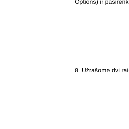
Options) ir pasire
8. Užrašome dvi raid