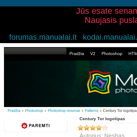
Jūs esate senam
Naujasis pusl
forumas.manualai.lt
kodai.manualai.
Pradžia
V2
Photoshop
HT
Pradžia
Photoshop
Photoshop resursai
Patterns
Century Tor logotipa
Century Tor logotipas
Autorius: Neshas