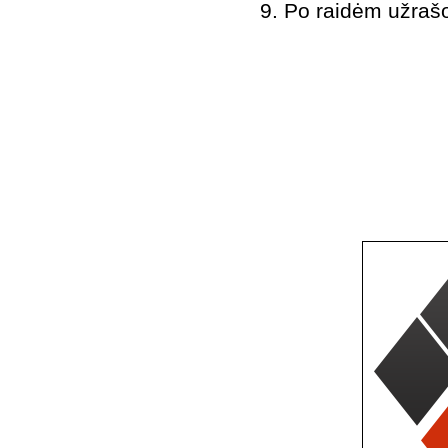
9. Po raidėm užraš