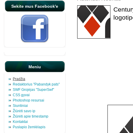
Sekite mus Facebook'e
Centur
logotip
Meniu
Pradžia
Redaktorius "Pabandyk pats"
SWF Grojėjas "SuperSwf"
CSS gyvai
Photoshop resursai
Siuntiniai
Žiūrėti savo ip
Žiūrėti apie timestamp
Kontaktai
Puslapio žemlėlapis