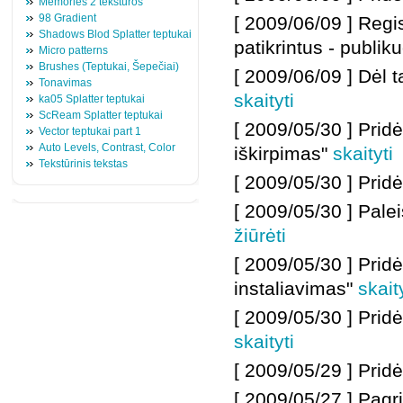
Memories 2 tekstūros
98 Gradient
[ 2009/06/09 ] Regist
Shadows Blod Splatter teptukai
patikrintus - publik
Micro patterns
Brushes (Teptukai, Šepečiai)
[ 2009/06/09 ]
Dėl t
Tonavimas
skaityti
ka05 Splatter teptukai
ScReam Splatter teptukai
[ 2009/05/30 ]
Prid
Vector teptukai part 1
Auto Levels, Contrast, Color
iškirpimas"
skaityti
Tekstūrinis tekstas
[ 2009/05/30 ] Pri
[ 2009/05/30 ] Pale
žiūrėti
[ 2009/05/30 ] Pri
instaliavimas"
skait
[ 2009/05/30 ] Prid
skaityti
[ 2009/05/29 ] Pridė
[ 2009/05/27 ] Pagr