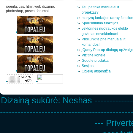
joomla, css, html, web dizaino,
Tau patinka manualai.lt
photoshop, pascal forumai
projektas?
masyvų funkcijos (array functio
Spausdinimo funkcijos
vektorines nuotraukos efekto
gavimas nevektorinant
Prisijunkite prie manualai.lt
komandos!
jQuery Pop-up dialogų apžvalg
Vizitinė kortelė
Google produktai
Sesijos
Objekų atspindžiai
Dizainą sukūrė:
Neshas
-------------
--------------------------------------------
--- Privert