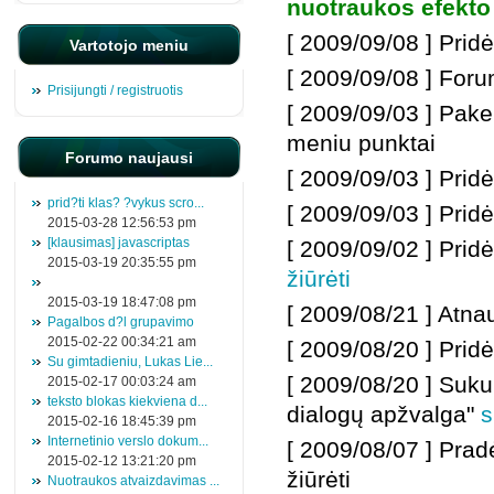
nuotraukos efekto
[ 2009/09/08 ] Prid
Vartotojo meniu
[ 2009/09/08 ] Foru
Prisijungti / registruotis
[ 2009/09/03 ] Pake
meniu punktai
Forumo naujausi
[ 2009/09/03 ] Prid
prid?ti klas? ?vykus scro...
[ 2009/09/03 ] Pridė
2015-03-28 12:56:53 pm
[klausimas] javascriptas
[ 2009/09/02 ] Prid
2015-03-19 20:35:55 pm
žiūrėti
2015-03-19 18:47:08 pm
[ 2009/08/21 ] Atna
Pagalbos d?l grupavimo
2015-02-22 00:34:21 am
[ 2009/08/20 ] Prid
Su gimtadieniu, Lukas Lie...
[ 2009/08/20 ] Suku
2015-02-17 00:03:24 am
teksto blokas kiekviena d...
dialogų apžvalga"
s
2015-02-16 18:45:39 pm
Internetinio verslo dokum...
[ 2009/08/07 ] Pra
2015-02-12 13:21:20 pm
žiūrėti
Nuotraukos atvaizdavimas ...