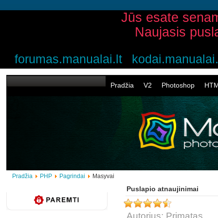
Jūs esate senam
Naujasis pusl
forumas.manualai.lt
kodai.manualai.
Pradžia
V2
Photoshop
HT
Pradžia
PHP
Pagrindai
Masyvai
Puslapio atnaujinimai
Autorius: Primatas