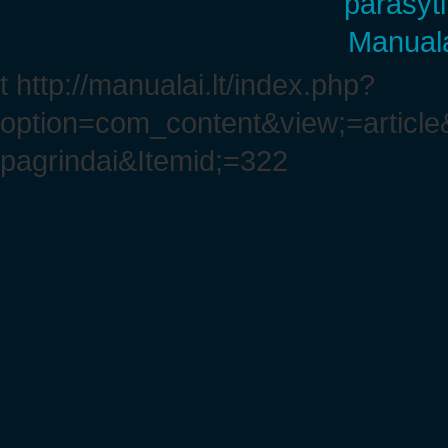
parašyti
Manuala
t http://manualai.lt/index.php?
option=com_content&view;=article
pagrindai&Itemid;=322