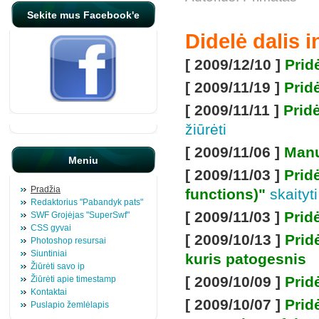
Sekite mus Facebook'e
Didelė dalis 
[ 2009/12/10 ]
Prid
[ 2009/11/19 ]
Prid
[ 2009/11/11 ]
Prid
žiūrėti
[ 2009/11/06 ]
Manu
Meniu
[ 2009/11/03 ]
Prid
Pradžia
functions)"
skaityti
Redaktorius "Pabandyk pats"
[ 2009/11/03 ]
Prid
SWF Grojėjas "SuperSwf"
CSS gyvai
[ 2009/10/13 ]
Prid
Photoshop resursai
Siuntiniai
kuris patogesnis
Žiūrėti savo ip
[ 2009/10/09 ]
Pridė
Žiūrėti apie timestamp
Kontaktai
[ 2009/10/07 ]
Prid
Puslapio žemlėlapis