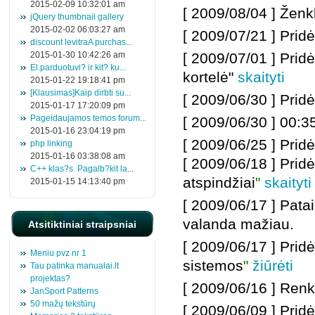
2015-02-09 10:32:01 am
[ 2009/08/04 ] Ženk
jQuery thumbnail gallery
2015-02-02 06:03:27 am
[ 2009/07/21 ] Prid
discount levitraA purchas...
2015-01-30 10:42:26 am
[ 2009/07/01 ] Prid
El.parduotuvi? ir kit? ku...
kortelė"
skaityti
2015-01-22 19:18:41 pm
[Klausimas]Kaip dirbti su...
[ 2009/06/30 ] Prid
2015-01-17 17:20:09 pm
Pageidaujamos temos forum...
[ 2009/06/30 ] 00:3
2015-01-16 23:04:19 pm
[ 2009/06/25 ] Pri
php linking
2015-01-16 03:38:08 am
[ 2009/06/18 ]
Prid
C++ klas?s. Pagalb?kit la...
atspindžiai
"
skaityti
2015-01-15 14:13:40 pm
[ 2009/06/17 ] Pata
valanda mažiau.
Atsitiktiniai straipsniai
[ 2009/06/17 ]
Pridė
Meniu pvz nr 1
sistemos
"
žiūrėti
Tau patinka manualai.lt
projektas?
[ 2009/06/16 ] Re
JanSport Patterns
50 mažų tekstūrų
[ 2009/06/09 ] Pri