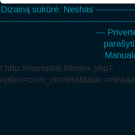
Dizainą sukūrė:
Neshas
-------------
--------------------------------------------
--- Privert
parašyti
Manuala
t http://manualai.lt/index.php?
option=com_content&task;=view&i