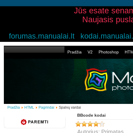
Jūs esate senam
Naujasis pusl
forumas.manualai.lt
kodai.manualai.
Pradžia
V2
Photoshop
HT
Pradžia
HTML
Pagrindai
Spalvų vardai
BBcode kodai
Autorius: Primatas