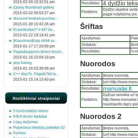
2015-02-09 10:32:01 am
4 dydžio teks
Rezultatas:
jQuery thumbnail gallery
Dydžio skaitinė vertė 
Pastabos:
2015-02-02 06:03:27 am
pagal nutylėjimą yra 
discount levitraA purchas...
2015-01-30 10:42:26 am
Šriftas
El.parduotuvi? ir kit? ku...
2015-01-22 19:18:41 pm
Aprašymas:
Pake
[Klausimas]Kaip dirbti su...
Sintaksė:
[fon
2015-01-17 17:20:09 pm
Rezultatas:
Svei
Pageidaujamos temos forum...
2015-01-16 23:04:19 pm
Nuorodos
php linking
2015-01-16 03:38:08 am
C++ klas?s. Pagalb?kit la...
Aprašymas:
Įterpia nuorodą.
2015-01-15 14:13:40 pm
Sintaksė:
[url=http://www.manuala
manualai.lt
Rezultatas:
Dažnai nereikia url t
Atsitiktiniai straipsniai
Pastabos:
http://www.manualai.l
naudojantis tag'u gal
5 horizontalūs meniu
Nuorodos 2
IHEA Vector teptukai
Lūpų dažymas
Popieriaus tekstūrų paketas 02
Aprašymas:
Įterpia nuorodą.
Formos
Sintaksė:
[url] http://www.manuala