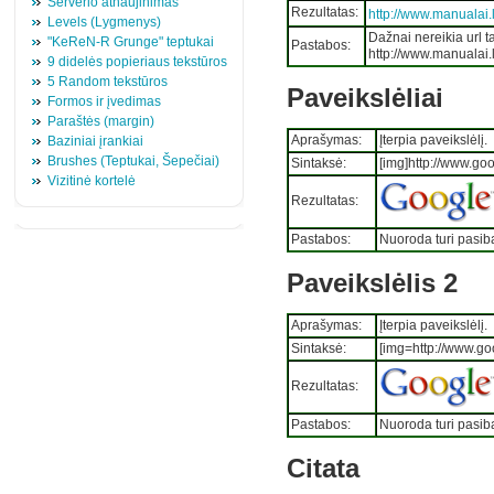
Serverio atnaujinimas
Rezultatas:
http://www.manualai.l
Levels (Lygmenys)
Dažnai nereikia url t
"KeReN-R Grunge" teptukai
Pastabos:
http://www.manualai.l
9 didelės popieriaus tekstūros
5 Random tekstūros
Paveikslėliai
Formos ir įvedimas
Paraštės (margin)
Aprašymas:
Įterpia paveikslėlį.
Baziniai įrankiai
Brushes (Teptukai, Šepečiai)
Sintaksė:
[img]http://www.goo
Vizitinė kortelė
Rezultatas:
Pastabos:
Nuoroda turi pasib
Paveikslėlis 2
Aprašymas:
Įterpia paveikslėlį.
Sintaksė:
[img=http://www.go
Rezultatas:
Pastabos:
Nuoroda turi pasib
Citata