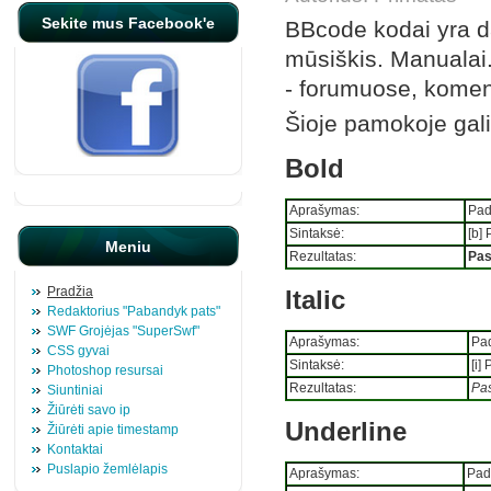
Sekite mus Facebook'e
BBcode kodai yra da
mūsiškis. Manualai.
- forumuose, koment
Šioje pamokoje galit
Bold
Aprašymas:
Pad
Sintaksė:
[b] 
Meniu
Rezultatas:
Pas
Pradžia
Italic
Redaktorius "Pabandyk pats"
SWF Grojėjas "SuperSwf"
Aprašymas:
Pad
CSS gyvai
Sintaksė:
[i]
Photoshop resursai
Rezultatas:
Pas
Siuntiniai
Žiūrėti savo ip
Underline
Žiūrėti apie timestamp
Kontaktai
Puslapio žemlėlapis
Aprašymas:
Pad