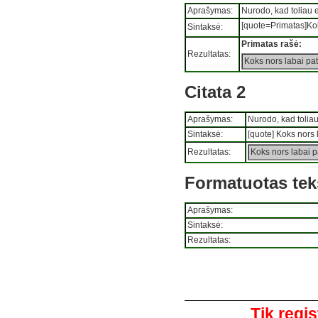
Aprašymas:
Nurodo, kad toliau e
[quote=Primatas]Koks
Sintaksė:
Primatas rašė:
Rezultatas:
Koks nors labai pati
Citata 2
Aprašymas:
Nurodo, kad toliau 
Sintaksė:
[quote] Koks nors l
Rezultatas:
Koks nors labai pa
Formatuotas tek
Aprašymas:
Sintaksė:
Rezultatas:
Komentarai
Tik regis