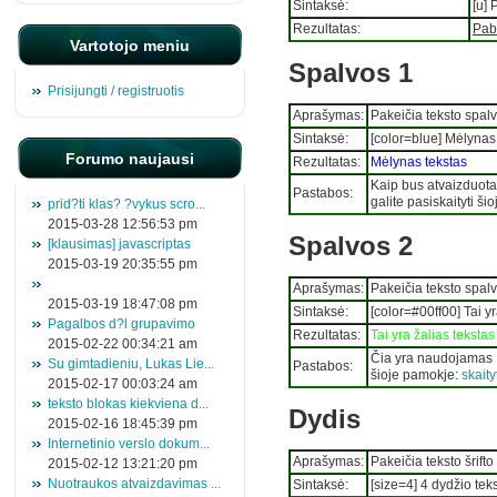
Sintaksė:
[u] 
Rezultatas:
Pab
Vartotojo meniu
Spalvos 1
Prisijungti / registruotis
Aprašymas:
Pakeičia teksto spal
Sintaksė:
[color=blue] Mėlynas 
Forumo naujausi
Rezultatas:
Mėlynas tekstas
Kaip bus atvaizduota
Pastabos:
galite pasiskaityti š
prid?ti klas? ?vykus scro...
2015-03-28 12:56:53 pm
Spalvos 2
[klausimas] javascriptas
2015-03-19 20:35:55 pm
Aprašymas:
Pakeičia teksto spal
2015-03-19 18:47:08 pm
Sintaksė:
[color=#00ff00] Tai yr
Pagalbos d?l grupavimo
Rezultatas:
Tai yra žalias tekstas
2015-02-22 00:34:21 am
Čia yra naudojamas R
Su gimtadieniu, Lukas Lie...
Pastabos:
šioje pamokje:
skaity
2015-02-17 00:03:24 am
teksto blokas kiekviena d...
Dydis
2015-02-16 18:45:39 pm
Internetinio verslo dokum...
Aprašymas:
Pakeičia teksto šrifto
2015-02-12 13:21:20 pm
Nuotraukos atvaizdavimas ...
Sintaksė:
[size=4] 4 dydžio teks