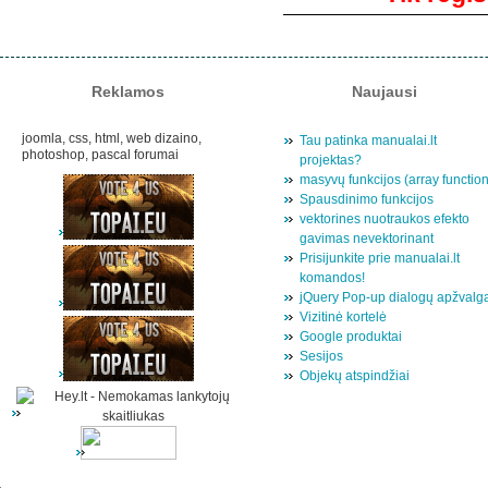
Reklamos
Naujausi
joomla, css, html, web dizaino,
Tau patinka manualai.lt
photoshop, pascal forumai
projektas?
masyvų funkcijos (array functio
Spausdinimo funkcijos
vektorines nuotraukos efekto
gavimas nevektorinant
Prisijunkite prie manualai.lt
komandos!
jQuery Pop-up dialogų apžvalg
Vizitinė kortelė
Google produktai
Sesijos
Objekų atspindžiai