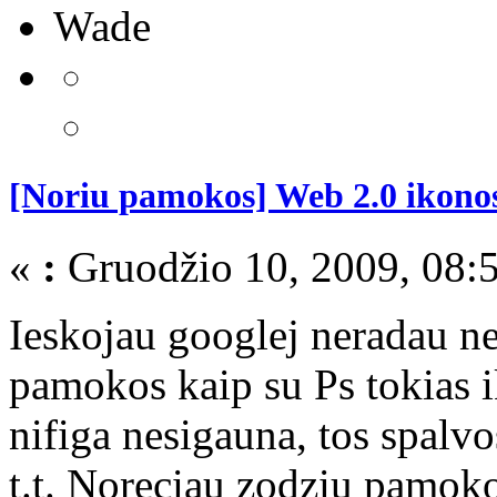
Wade
[Noriu pamokos] Web 2.0 ikono
«
:
Gruodžio 10, 2009, 08:
Ieskojau googlej neradau ne
pamokos kaip su Ps tokias i
nifiga nesigauna, tos spalvos
t.t. Noreciau zodziu pamokos