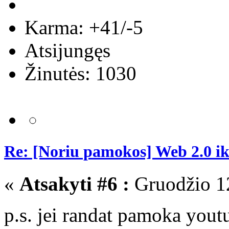
Karma: +41/-5
Atsijungęs
Žinutės: 1030
Re: [Noriu pamokos] Web 2.0 i
«
Atsakyti #6 :
Gruodžio 12
p.s. jei randat pamoka youtu