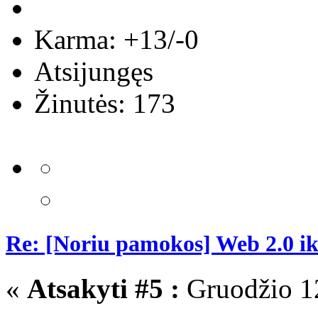
Karma: +13/-0
Atsijungęs
Žinutės: 173
Re: [Noriu pamokos] Web 2.0 i
«
Atsakyti #5 :
Gruodžio 12