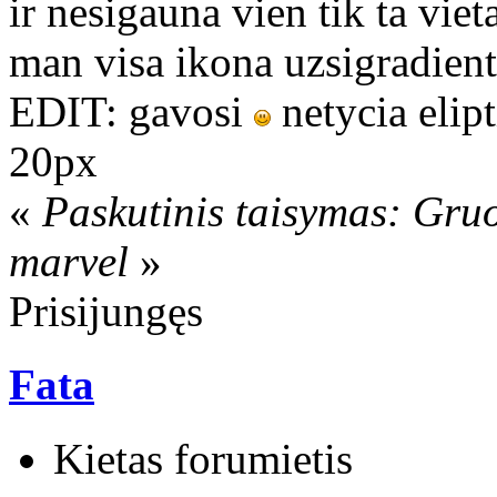
ir nesigauna vien tik ta vieta
man visa ikona uzsigradient
EDIT: gavosi
netycia elipt
20px
«
Paskutinis taisymas: Gru
marvel
»
Prisijungęs
Fata
Kietas forumietis