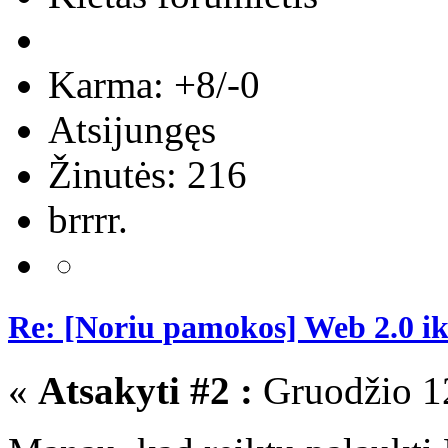
Karma: +8/-0
Atsijungęs
Žinutės: 216
brrrr.
Re: [Noriu pamokos] Web 2.0 i
«
Atsakyti #2 :
Gruodžio 12