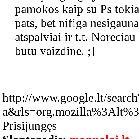
pamokos kaip su Ps tokia
pats, bet nifiga nesigauna
atspalviai ir t.t. Norecia
butu vaizdine. ;]
http://www.google.lt/search
a&rls=org.mozilla%3Alt
Prisijungęs