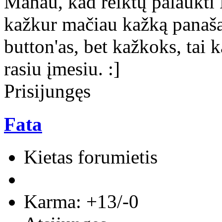
Manau, kad reiktų palaukti N
kažkur mačiau kažką panaša
button'as, bet kažkoks, tai 
rasiu įmesiu. :]
Prisijungęs
Fata
Kietas forumietis
Karma: +13/-0