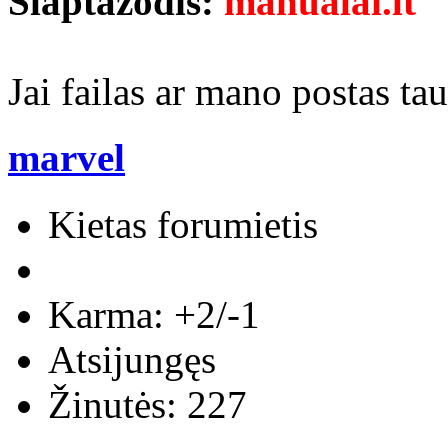
Slaptazodis:
manualai.lt
Jai failas ar mano postas t
marvel
Kietas forumietis
Karma: +2/-1
Atsijungęs
Žinutės: 227