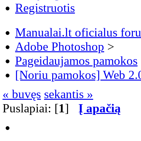
Registruotis
Manualai.lt oficialus for
Adobe Photoshop
>
Pageidaujamos pamokos
[Noriu pamokos] Web 2.
« buvęs
sekantis »
Puslapiai: [
1
]
Į apačią