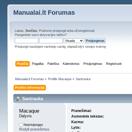
Manualai.lt Forumas
Labas,
Svečias
. Prašome
prisijungti
arba
užsiregistruoti
.
Pasigedote savo
aktyvacijos laiško?
Prisijungti naudojant vartotojo vardą, slaptažodį ir sesijos trukmę
Pradžia
Pagalba
Paieška
Kalendorius
Prisijungimas
Registruoti
Manualai.lt Forumas
»
Profilis Macaque
»
Santrauka
Profilio informacija
Santrauka
Macaque 
Pranešimai:
Dalyvis
Asmeninis tekstas:
Karma:
Neprisijungęs
Lytis:
Rodyti pranešimus