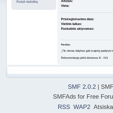
Amžius:
Rodyti statistiką
Vieta:
Prisiregistravimo data:
Vietinis laikas:
Paskutinis aktyvumas:
Parašas:
„Tik vienas dalykas gali svajonę padaryti 
Rekomenduoju pirkti domenus iš - IV.lt
SMF 2.0.2
| SMF
SMFAds for Free For
RSS
WAP2
Atsiska