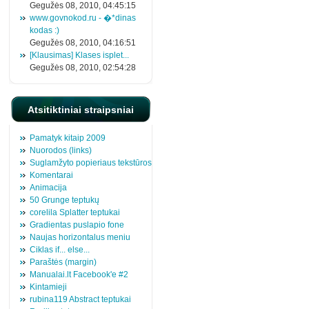
Gegužės 08, 2010, 04:45:15
www.govnokod.ru - �*dinas
kodas :)
Gegužės 08, 2010, 04:16:51
[Klausimas] Klases isplet...
Gegužės 08, 2010, 02:54:28
Atsitiktiniai straipsniai
Pamatyk kitaip 2009
Nuorodos (links)
Suglamžyto popieriaus tekstūros
Komentarai
Animacija
50 Grunge teptukų
corelila Splatter teptukai
Gradientas puslapio fone
Naujas horizontalus meniu
Ciklas if... else...
Paraštės (margin)
Manualai.lt Facebook'e #2
Kintamieji
rubina119 Abstract teptukai