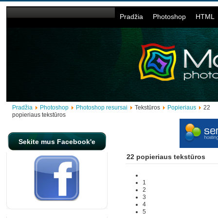
Pradžia
Photoshop
HTML
Pradžia
Photoshop
Photoshop resursai
Tekstūros
Popieriaus
22
popieriaus tekstūros
Sekite mus Facebook'e
22 popieriaus tekstūros
1
2
3
4
5