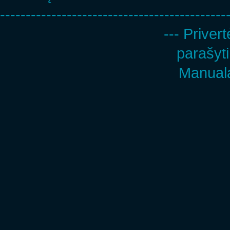
--------------------------------------------
--- Privert
parašyti
Manuala