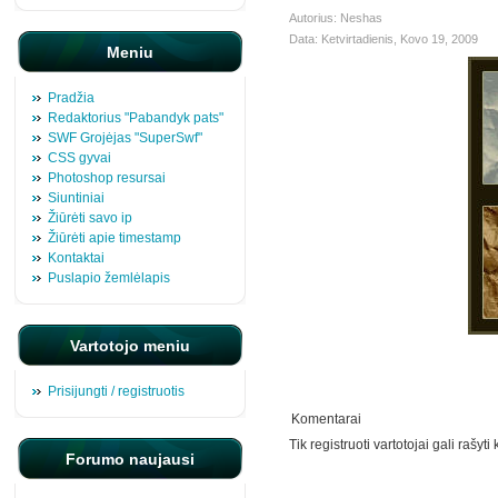
Autorius: Neshas
Data: Ketvirtadienis, Kovo 19, 2009
Meniu
Pradžia
Redaktorius "Pabandyk pats"
SWF Grojėjas "SuperSwf"
CSS gyvai
Photoshop resursai
Siuntiniai
Žiūrėti savo ip
Žiūrėti apie timestamp
Kontaktai
Puslapio žemlėlapis
Vartotojo meniu
Prisijungti / registruotis
Komentarai
Tik registruoti vartotojai gali rašyt
Forumo naujausi