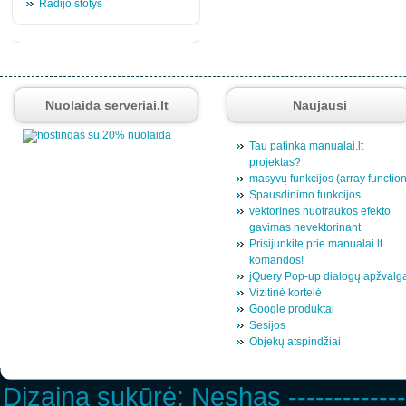
Radijo stotys
Nuolaida serveriai.lt
Naujausi
Tau patinka manualai.lt
projektas?
masyvų funkcijos (array functio
Spausdinimo funkcijos
vektorines nuotraukos efekto
gavimas nevektorinant
Prisijunkite prie manualai.lt
komandos!
jQuery Pop-up dialogų apžvalg
Vizitinė kortelė
Google produktai
Sesijos
Objekų atspindžiai
Dizainą sukūrė:
Neshas
-------------