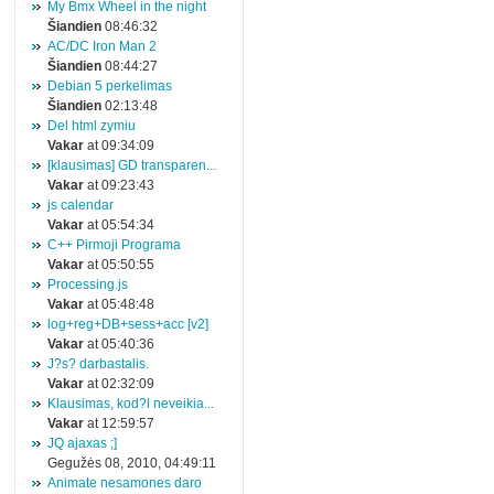
My Bmx Wheel in the night
Šiandien
08:46:32
AC/DC Iron Man 2
Šiandien
08:44:27
Debian 5 perkelimas
Šiandien
02:13:48
Del html zymiu
Vakar
at 09:34:09
[klausimas] GD transparen...
Vakar
at 09:23:43
js calendar
Vakar
at 05:54:34
C++ Pirmoji Programa
Vakar
at 05:50:55
Processing.js
Vakar
at 05:48:48
log+reg+DB+sess+acc [v2]
Vakar
at 05:40:36
J?s? darbastalis.
Vakar
at 02:32:09
Klausimas, kod?l neveikia...
Vakar
at 12:59:57
JQ ajaxas ;]
Gegužės 08, 2010, 04:49:11
Animate nesamones daro