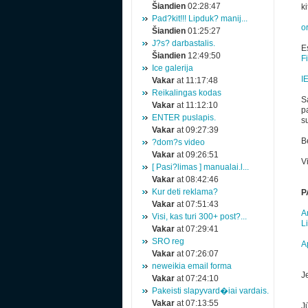
Šiandien
02:28:47
ki
Pad?kit!!! Lipduk? manij...
o
Šiandien
01:25:27
J?s? darbastalis.
Es
Šiandien
12:49:50
F
Ice galerija
I
Vakar
at 11:17:48
Reikalingas kodas
Sa
Vakar
at 11:12:10
p
ENTER puslapis.
s
Vakar
at 09:27:39
Be
?dom?s video
Vakar
at 09:26:51
V
[ Pasi?limas ] manualai.l...
Vakar
at 08:42:46
Kur deti reklama?
P
Vakar
at 07:51:43
A
Visi, kas turi 300+ post?...
Li
Vakar
at 07:29:41
SRO reg
A
Vakar
at 07:26:07
neweikia email forma
Je
Vakar
at 07:24:10
Pakeisti slapyvard�iai vardais.
Vakar
at 07:13:55
J