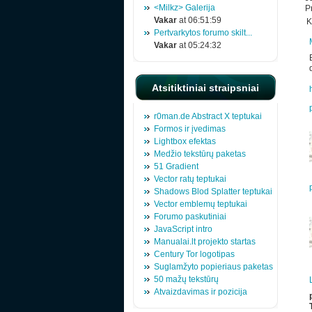
<Milkz> Galerija
P
Vakar
at 06:51:59
K
Pertvarkytos forumo skilt...
Vakar
at 05:24:32
Atsitiktiniai straipsniai
r0man.de Abstract X teptukai
Formos ir įvedimas
Lightbox efektas
Medžio tekstūrų paketas
51 Gradient
Vector ratų teptukai
Shadows Blod Splatter teptukai
Vector emblemų teptukai
Forumo paskutiniai
JavaScript intro
Manualai.lt projekto startas
Century Tor logotipas
Suglamžyto popieriaus paketas
50 mažų tekstūrų
Atvaizdavimas ir pozicija