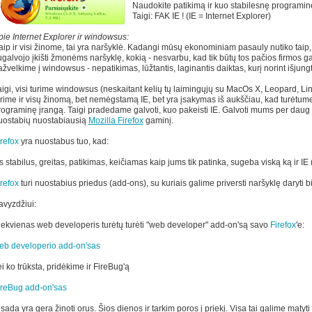
Naudokite patikimą ir kuo stabilesnę programin
Taigi: FAK IE ! (IE = Internet Explorer)
pie Internet Explorer ir windowsus:
aip ir visi žinome, tai yra naršyklė. Kadangi mūsų ekonominiam pasauly nutiko taip
ugalvojo įkišti žmonėms naršyklę, kokią - nesvarbu, kad tik būtų tos pačios firmos 
žvelkime į windowsus - nepatikimas, lūžtantis, laginantis daiktas, kurį norint išjungti
aigi, visi turime windowsus (neskaitant kelių tų laimingųjų su MacOs X, Leopard, Li
urime ir visų žinomą, bet nemėgstamą IE, bet yra įsakymas iš aukščiau, kad turėtume 
rograminę įrangą. Taigi pradedame galvoti, kuo pakeisti IE. Galvoti mums per daug 
uostabių nuostabiausią
Mozilla Firefox
gaminį.
irefox
yra nuostabus tuo, kad:
s stabilus, greitas, patikimas, keičiamas kaip jums tik patinka, sugeba viską ką ir IE
irefox
turi nuostabius priedus (add-ons), su kuriais galime priversti naršyklę daryti bil
avyzdžiui:
iekvienas web developeris turėtų turėti "web developer" add-on'są savo
Firefox
'e:
eb developerio add-on'sas
i ko trūksta, pridėkime ir FireBug'ą
ireBug add-on'sas
sada yra gera žinoti orus. Šios dienos ir tarkim poros į priekį. Visa tai galime matyti