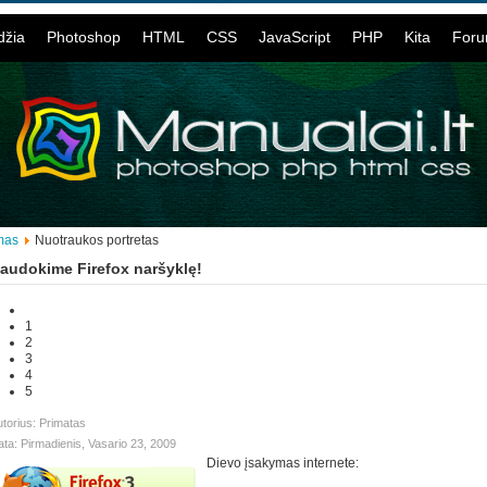
džia
Photoshop
HTML
CSS
JavaScript
PHP
Kita
For
mas
Nuotraukos portretas
audokime Firefox naršyklę!
1
2
3
4
5
torius: Primatas
ta: Pirmadienis, Vasario 23, 2009
Dievo įsakymas internete: