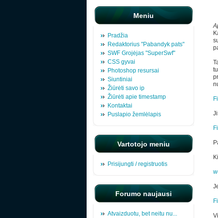
Meniu
A
K
Pradžia
s
Redaktorius "Pabandyk pats"
pa
SWF Grojėjas "SuperSwf"
CSS gyvai
T
t
Photoshop resursai
p
Siuntiniai
n
Žiūrėti savo ip
Žiūrėti apie timestamp
F
Kontaktai
Ji
Puslapio žemlėlapis
F
P
Vartotojo meniu
K
Prisijungti / registruotis
w
Je
Forumo naujausi
F
Atvaizduotu, bet neitu nu...
Vi