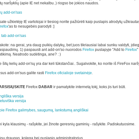
tų naršyklių (apie IE net nekalbu..) riogso be jokios naudos.
rų add-on'sas
ate užkietėję IE vartotojai ir tiesiog norite pažiūrėti kaip puslapis atrodytų užkraut
irefox
'as to nesugebės parodyti :]
E tab add-on'sas
kote: na gerai, yra daug puikių dalykų, bet juos tikriausiai labai sunku valdyti, įdiegt
aspaudimų. 1) paspausti ant add-on'so nuorodos
Firefox
puslapyje "Add to
Firefox
"
utikimą. Neatrodo sudėtinga, ane? : )
 šitų kelių add-on'sų yra dar keli tūkstančiai.. Sugalvokite, ko norite iš FireFox naršy
isus add-on'sus galite rasti
Firefox oficialioje svetainėje
.
ARSISIŲSKITE
Firefox
DABAR
ir pamatykite internetą tokį, koks jis turi būti.
ngliška versija
etuviška versija
pie Firefox galimybes, saugumą, lankstumą angliškai
i kyla klausimų - rašykite, jei žinote geresnių gaminių - rašykite. Padiskutuosime.
ūsų draugas, kolega bei puslapio administratorius,