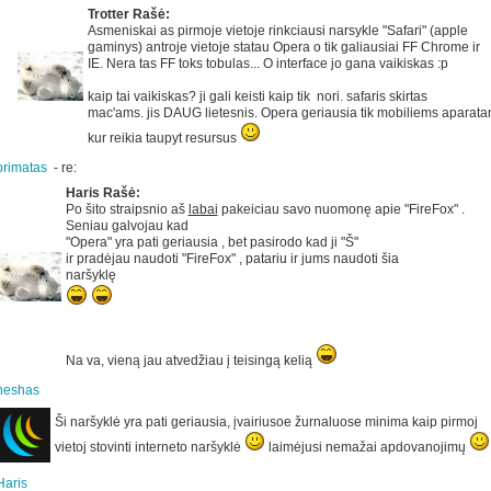
Trotter Rašė:
Asmeniskai as pirmoje vietoje rinkciausi narsykle "Safari" (apple
gaminys) antroje vietoje statau Opera o tik galiausiai FF Chrome ir
IE. Nera tas FF toks tobulas... O interface jo gana vaikiskas :p
kaip tai vaikiskas? ji gali keisti kaip tik nori. safaris skirtas
mac'ams. jis DAUG lietesnis. Opera geriausia tik mobiliems aparata
kur reikia taupyt resursus
primatas
-
re:
Haris Rašė:
Po šito straipsnio aš
labai
pakeiciau savo nuomonę apie "FireFox" .
Seniau galvojau kad
"Opera" yra pati geriausia , bet pasirodo kad ji "Š"
ir pradėjau naudoti "FireFox" , patariu ir jums naudoti šia
naršyklę
Na va, vieną jau atvedžiau į teisingą kelią
neshas
Ši naršyklė yra pati geriausia, įvairiusoe žurnaluose minima kaip pirmoj
vietoj stovinti interneto naršyklė
laimėjusi nemažai apdovanojimų
Haris