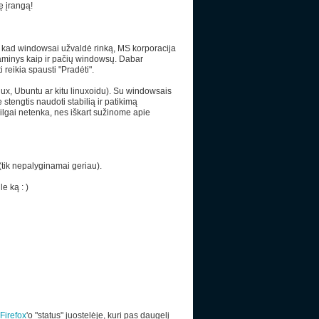
ę įrangą!
, kad windowsai užvaldė rinką, MS korporacija
gaminys kaip ir pačių windowsų. Dabar
 reikia spausti "Pradėti".
nux, Ubuntu ar kitu linuxoidu). Su windowsais
stengtis naudoti stabilią ir patikimą
ilgai netenka, nes iškart sužinome apie
 (tik nepalyginamai geriau).
e ką : )
Firefox
'o "status" juostelėje, kuri pas daugelį