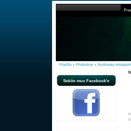
Pra
Pradžia
Photoshop
Nuotraukų redagavi
N
Sekite mus Facebook'e
Au
Da