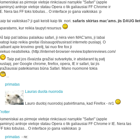
Asmeniskai as pirmoje vietoje rinkciausi narsykle "Safari" (apple
gaminys) antroje vietoje statau Opera o tik galiausiai FF Chrome ir
IE. Nera tas FF toks tobulas... O interface jo gana vaikiskas :p
kaip tai vaikiskas? ji gali keisti kaip tik nori.
safaris skirtas mac'ams. jis DAUG lie
aparatams, kur reikia taupyt resursus
Aš taip pat labiau palaikau safari, ji nėra vien MAC'ams, ji labai
patogi kaip reikia greitai išsisaugot/susirast interneto puslapį. O
kalbant apie krovimo greitį, tai nuo fire fox ji
niekuo neatsilieka. (http://internet-browser-review.toptenreviews.com/
Taip pat jos išvaizda gražiai sutvarkyta, ir atsidarant tą patį
puslapį, per Google chrome, firefox, opera, IE ir safari, tai jis
gražiausiai pateikiamas būna Safari. Mano nuomonė tokia
...
primatas
Lauras duota nuoroda
Lauro duotoj nuorodoj patvirtinama, kad Firefox - nr1
Trotter
Asmeniskai as pirmoje vietoje rinkciausi narsykle "Safari" (apple
gaminys) antroje vietoje statau Opera o tik galiausiai FF Chrome ir IE. Nera tas
FF toks tobulas... O interface jo gana vaikiskas :p
primatas
-
re: