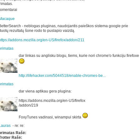
rimatas.
omentarai
Macaque
BetterSearch - neblogas pluginas, naudojantis paieškos sistema google prie
duotų rezultatų šone rodo to puslapio vaizdą.
https://addons.mozilla.org/en-US/firefox/addon/211
primatas
dar linkas su anglisku blogu, tiems, kurie nori chrome'o funkciju firefoxe
http://lifehacker.com/5044518/enable-chromes-be...
primatas
dar viena aptikau gera plugina:
https://addons.mozilla.org/en-US/firefox
/addon/219
FoxyTunes vadinasi, winampui skirta
Lauras
-
re: re:
primatas Rašė:
Trotter Rašė: