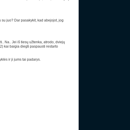
as su juo? Dar pasakykit, kad abejojot, jog
i.. Na.. Jei iš tiesų užtenka, atrodo, dviejų
 2) kai baigia diegti paspausti restarto
klės ir ji jums tai padarys.