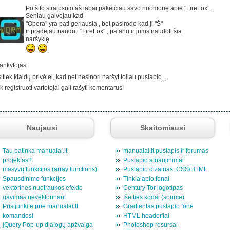
Po šito straipsnio aš
labai
pakeiciau savo nuomonę apie "FireFox" .
Seniau galvojau kad
"Opera" yra pati geriausia , bet pasirodo kad ji "Š"
ir pradėjau naudoti "FireFox" , patariu ir jums naudoti šia
naršyklę
lankytojas
šitiek klaidų privėlei, kad net nesinori naršyt toliau puslapio...
k registruoti vartotojai gali rašyti komentarus!
Naujausi
Skaitomiausi
Tau patinka manualai.lt
manualai.lt puslapis ir forumas
projektas?
Puslapio atnaujinimai
masyvų funkcijos (array functions)
Puslapio dizainas, CSS/HTML
Spausdinimo funkcijos
Tinklalapio fonai
vektorines nuotraukos efekto
Century Tor logotipas
gavimas nevektorinant
Išeities kodai (source)
Prisijunkite prie manualai.lt
Gradientas puslapio fone
komandos!
HTML header'iai
jQuery Pop-up dialogų apžvalga
Photoshop resursai